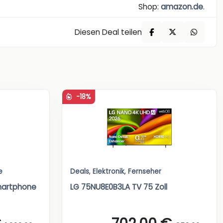
Shop:
amazon.de
.
Diesen Deal teilen
-18%
e
Deals
,
Elektronik
,
Fernseher
martphone
LG 75NU8E0B3LA TV 75 Zoll