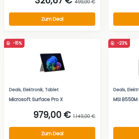
326,67 €
499,00 €
Zum Deal
-15%
-23%
Deals
,
Elektronik
,
Tablet
Deals
,
Elekt
Microsoft Surface Pro X
MSI B550M
979,00 €
1.149,00 €
Zum Deal