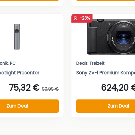
-23%
ronik
,
PC
Deals
,
Freizeit
potlight Presenter
Sony ZV-1 Premium Komp
75,32 €
624,20 
99,99 €
Zum Deal
Zum Deal