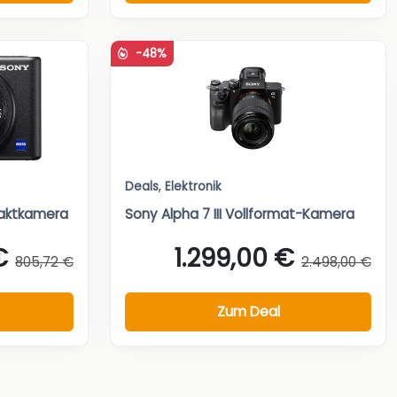
-48%
Deals
,
Elektronik
aktkamera
Sony Alpha 7 III Vollformat-Kamera
€
1.299,00 €
805,72 €
2.498,00 €
Zum Deal