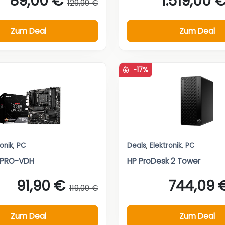
89,00 €
1.519,00 
129,99 €
Zum Deal
Zum Deal
-17%
ronik
,
PC
Deals
,
Elektronik
,
PC
 PRO-VDH
HP ProDesk 2 Tower
91,90 €
744,09 
119,00 €
Zum Deal
Zum Deal