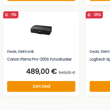
-11%
-25%
Deals
,
Elektronik
Deals
,
Elekt
Canon Pixma Pro-200S Fotodrucker
Logitech S
489,00 €
549,00 €
Zum Deal