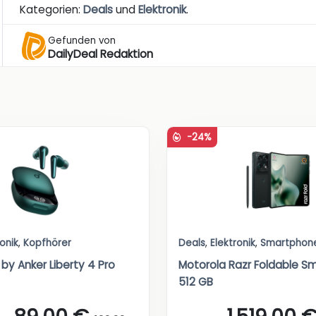
Kategorien:
Deals
und
Elektronik
.
Gefunden von
DailyDeal Redaktion
-24%
ronik
,
Kopfhörer
Deals
,
Elektronik
,
Smartphon
by Anker Liberty 4 Pro
Motorola Razr Foldable S
512 GB