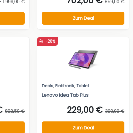
€
702,00 €
1.999,00 €
859,00 €
Zum Deal
-26%
Deals
,
Elektronik
,
Tablet
Lenovo Idea Tab Plus
€
229,00 €
892,50 €
309,00 €
Zum Deal