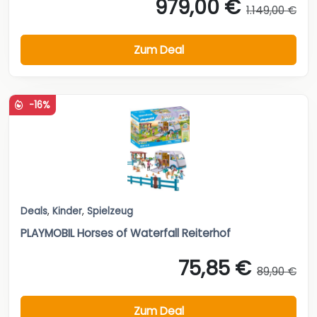
979,00 €
1.149,00 €
Zum Deal
-16%
Deals
,
Kinder
,
Spielzeug
PLAYMOBIL Horses of Waterfall Reiterhof
75,85 €
89,90 €
Zum Deal