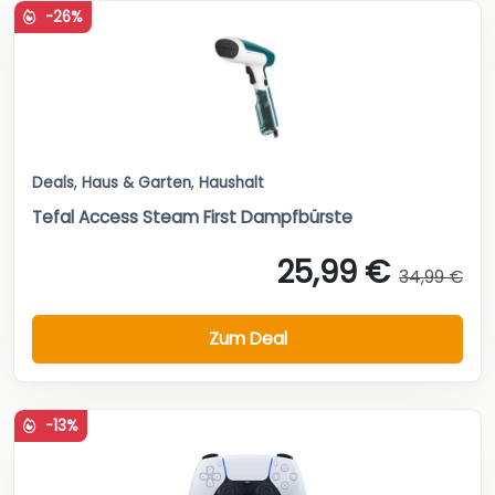
-26%
Deals
,
Haus & Garten
,
Haushalt
Tefal Access Steam First Dampfbürste
25,99 €
34,99 €
Zum Deal
-13%