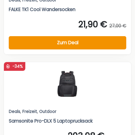
Deals
,
Freizeit
,
Outdoor
FALKE TK1 Cool Wandersocken
21,90 €
27,00 €
Zum Deal
-34%
Deals
,
Freizeit
,
Outdoor
Samsonite Pro-DLX 5 Laptoprucksack