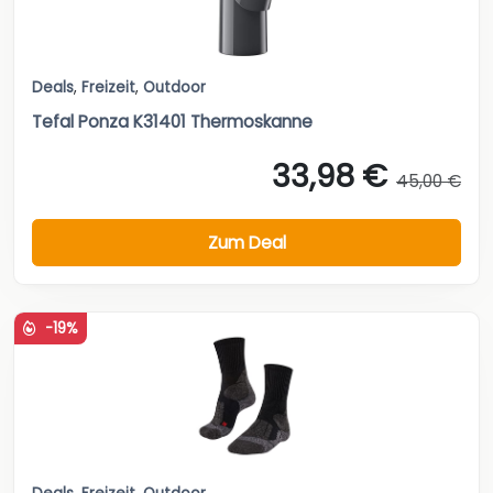
Deals
,
Freizeit
,
Outdoor
Tefal Ponza K31401 Thermoskanne
33,98 €
45,00 €
Zum Deal
-19%