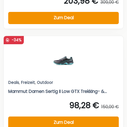
203,98 €
309,00 €
Zum Deal
-34%
Deals
,
Freizeit
,
Outdoor
Mammut Damen Sertig II Low GTX Trekking- &...
98,28 €
150,00 €
Zum Deal