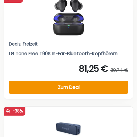
Deals
,
Freizeit
LG Tone Free T90S In-Ear-Bluetooth-Kopfhörern
81,25 €
89,74 €
Zum Deal
-38%