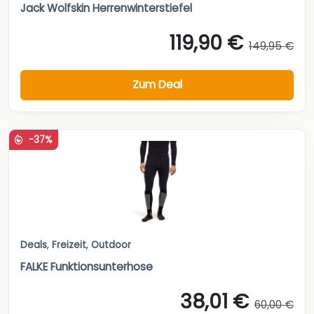
Jack Wolfskin Herrenwinterstiefel
119,90 €
149,95 €
Zum Deal
-37%
Deals
,
Freizeit
,
Outdoor
FALKE Funktionsunterhose
38,01 €
60,00 €