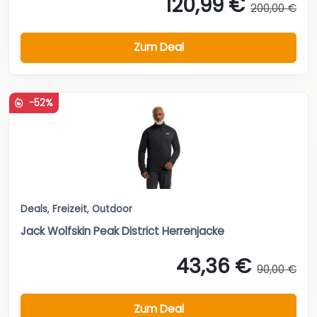
120,99 €
200,00 €
Zum Deal
-52%
Deals
,
Freizeit
,
Outdoor
Jack Wolfskin Peak District Herrenjacke
43,36 €
90,00 €
Zum Deal