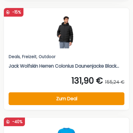
-15%
Deals
,
Freizeit
,
Outdoor
Jack Wolfskin Herren Colonius Daunenjacke Black...
131,90 €
155,24 €
Zum Deal
-40%