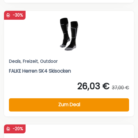
-30%
Deals
,
Freizeit
,
Outdoor
FALKE Herren SK4 Skisocken
26,03 €
37,00 €
Zum Deal
-20%