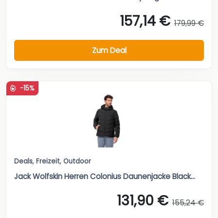
157,14 €
179,99 €
Zum Deal
-15%
Deals
,
Freizeit
,
Outdoor
Jack Wolfskin Herren Colonius Daunenjacke Black...
131,90 €
155,24 €