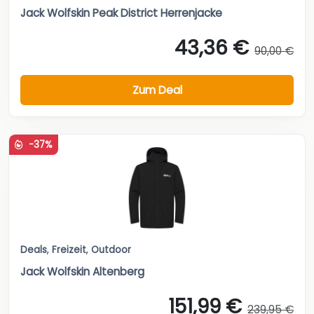
Jack Wolfskin Peak District Herrenjacke
43,36 €
90,00 €
Zum Deal
-37%
Deals
,
Freizeit
,
Outdoor
Jack Wolfskin Altenberg
151,99 €
239,95 €