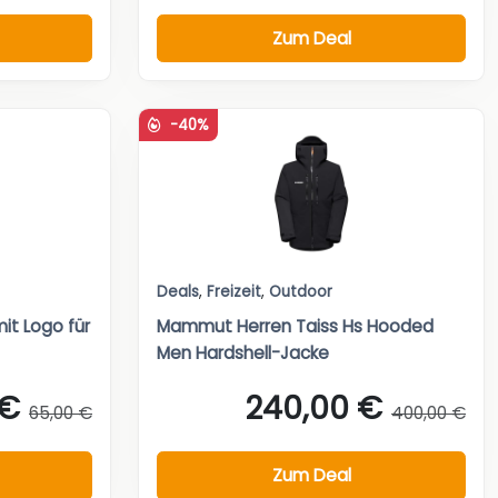
Zum Deal
-40%
Deals
,
Freizeit
,
Outdoor
it Logo für
Mammut Herren Taiss Hs Hooded
Men Hardshell-Jacke
 €
240,00 €
65,00 €
400,00 €
Zum Deal