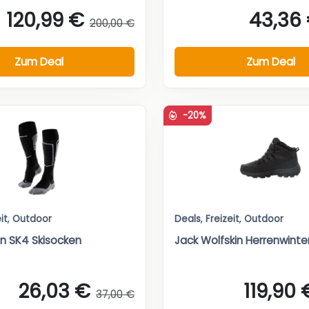
120,99 €
43,36
200,00 €
Zum Deal
Zum Deal
-20%
it
,
Outdoor
Deals
,
Freizeit
,
Outdoor
en SK4 Skisocken
Jack Wolfskin Herrenwinter
26,03 €
119,90 
37,00 €