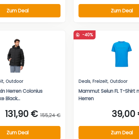
Zum Deal
Zum Deal
-40%
it
,
Outdoor
Deals
,
Freizeit
,
Outdoor
kin Herren Colonius
Mammut Selun FL T-Shirt m
 Black...
Herren
131,90 €
39,00
155,24 €
Zum Deal
Zum Deal