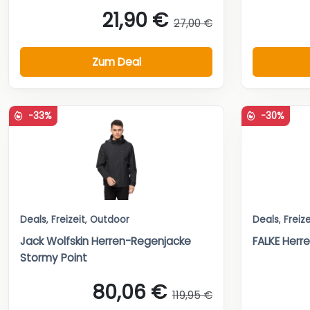
21,90 €
27,00 €
Zum Deal
-33%
-30%
Deals
,
Freizeit
,
Outdoor
Deals
,
Freize
Jack Wolfskin Herren-Regenjacke
FALKE Herr
Stormy Point
80,06 €
119,95 €