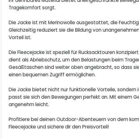
Ihr dehnbares Material bietet uneingeschränkte Bewegun
Tragekomfort sorgt.
Die Jacke ist mit Merinowolle ausgestattet, die Feuchti
Gleichzeitig reduziert sie die Bildung von unangenehm
Vorteil ist.
Die Fleecejacke ist speziell für Rucksacktouren konzipie
dient als Abriebschutz, um den Belastungen beim Trage
Gesäßtaschen sind weiter oben angebracht, so dass si
einen bequemen Zugriff ermöglichen.
Die Jacke bietet nicht nur funktionelle Vorteile, sondern 
passt sie sich den Bewegungen perfekt an. Mit einem Ge
angenehm leicht.
Profitiere bei deinen Outdoor-Abenteuern von dem kom
Fleecejacke und sichere dir den Preisvorteil!