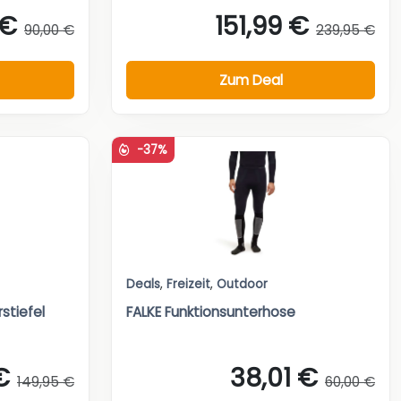
 €
151,99 €
90,00 €
239,95 €
Zum Deal
-37%
Deals
,
Freizeit
,
Outdoor
stiefel
FALKE Funktionsunterhose
€
38,01 €
149,95 €
60,00 €