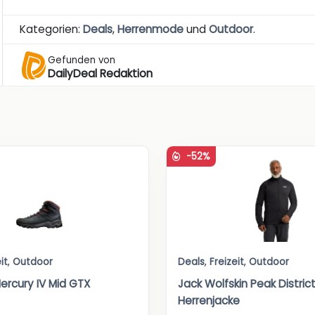
Kategorien:
Deals
,
Herrenmode
und
Outdoor
.
Gefunden von
DailyDeal Redaktion
-52%
it
,
Outdoor
Deals
,
Freizeit
,
Outdoor
rcury IV Mid GTX
Jack Wolfskin Peak Distric
Herrenjacke