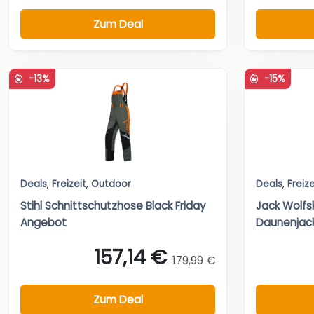
Zum Deal
-13%
-15%
Deals
,
Freizeit
,
Outdoor
Deals
,
Freize
Stihl Schnittschutzhose Black Friday
Jack Wolfs
Angebot
Daunenjacke
157,14 €
179,99 €
Zum Deal