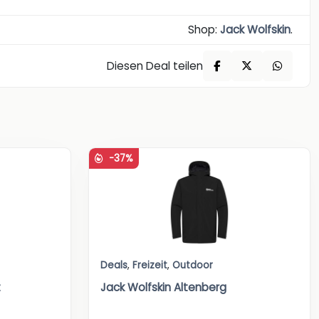
Shop:
Jack Wolfskin
.
Diesen Deal teilen
-37%
Deals
,
Freizeit
,
Outdoor
t
Jack Wolfskin Altenberg