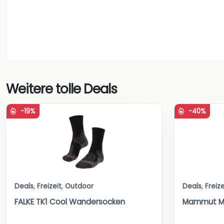
Weitere tolle Deals
-19%
-40%
Deals
,
Freizeit
,
Outdoor
Deals
,
Freize
FALKE TK1 Cool Wandersocken
Mammut Me