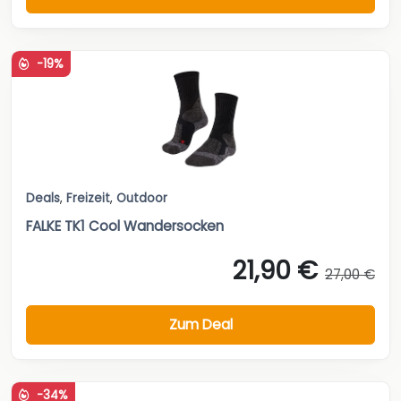
-19%
Deals
,
Freizeit
,
Outdoor
FALKE TK1 Cool Wandersocken
21,90 €
27,00 €
Zum Deal
-34%