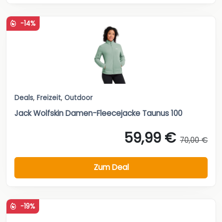
-14%
Deals
,
Freizeit
,
Outdoor
Jack Wolfskin Damen-Fleecejacke Taunus 100
59,99 €
70,00 €
Zum Deal
-19%