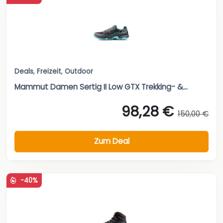
Deals
,
Freizeit
,
Outdoor
Mammut Damen Sertig II Low GTX Trekking- &...
98,28 €
150,00 €
Zum Deal
-40%