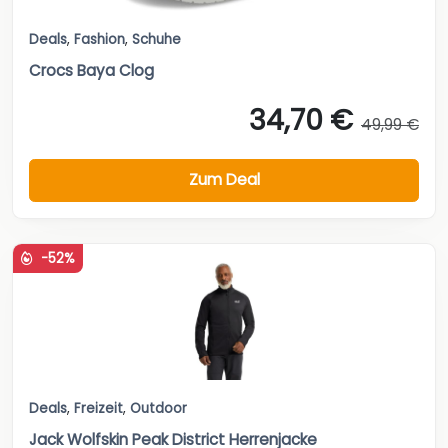
Deals
,
Fashion
,
Schuhe
Crocs Baya Clog
34,70 €
49,99 €
Zum Deal
-52%
Deals
,
Freizeit
,
Outdoor
Jack Wolfskin Peak District Herrenjacke