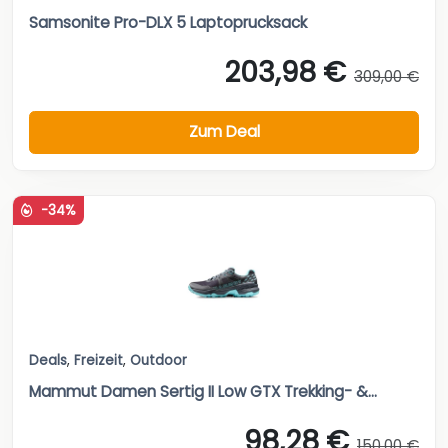
Samsonite Pro-DLX 5 Laptoprucksack
203,98 €
309,00 €
Zum Deal
-34%
Deals
,
Freizeit
,
Outdoor
Mammut Damen Sertig II Low GTX Trekking- &...
98,28 €
150,00 €