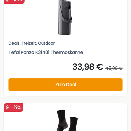
Deals
,
Freizeit
,
Outdoor
Tefal Ponza K31401 Thermoskanne
33,98 €
45,00 €
Zum Deal
-19%