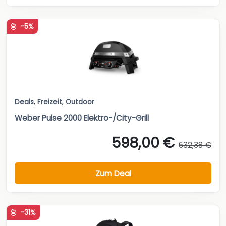
-5%
Deals
,
Freizeit
,
Outdoor
Weber Pulse 2000 Elektro-/City-Grill
598,00 €
632,38 €
Zum Deal
-31%