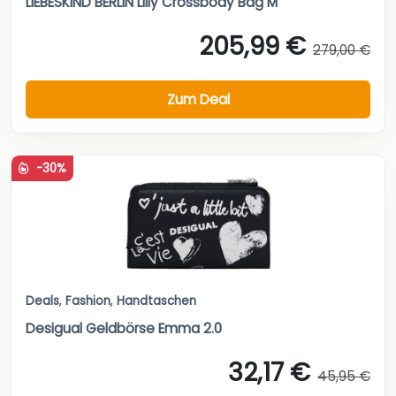
LIEBESKIND BERLIN Lilly Crossbody Bag M
205,99 €
279,00 €
Zum Deal
-30%
Deals
,
Fashion
,
Handtaschen
Desigual Geldbörse Emma 2.0
32,17 €
45,95 €