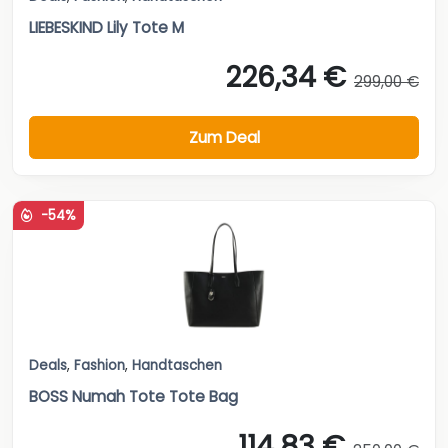
LIEBESKIND Lily Tote M
226,34 €
299,00 €
Zum Deal
-54%
Deals
,
Fashion
,
Handtaschen
BOSS Numah Tote Tote Bag
114,83 €