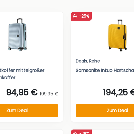
-25%
Deals
,
Reise
koffer mittelgroßer
Samsonite Intuo Hartscha
nkoffer
94,95 €
194,25 
109,95 €
Zum Deal
Zum Deal
-26%