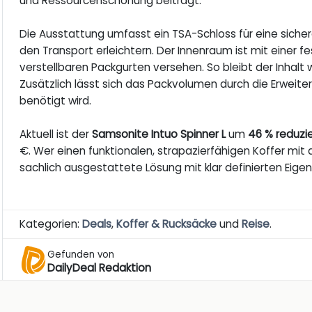
und Ressourcenschonung beiträgt.
Die Ausstattung umfasst ein TSA-Schloss für eine sicher
den Transport erleichtern. Der Innenraum ist mit einer
verstellbaren Packgurten versehen. So bleibt der Inhalt 
Zusätzlich lässt sich das Packvolumen durch die Erweit
benötigt wird.
Aktuell ist der
Samsonite Intuo Spinner L
um
46 % reduzi
€. Wer einen funktionalen, strapazierfähigen Koffer mit 
sachlich ausgestattete Lösung mit klar definierten Eige
Kategorien:
Deals
,
Koffer & Rucksäcke
und
Reise
.
Gefunden von
DailyDeal Redaktion