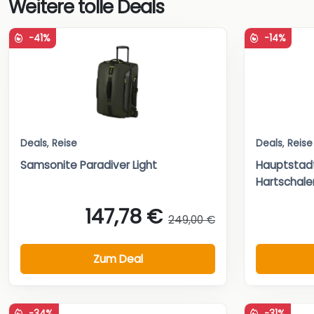
Weitere tolle Deals
-41%
-14%
Deals
,
Reise
Deals
,
Reise
Samsonite Paradiver Light
Hauptstadt
Hartschale
147,78 €
249,00 €
Zum Deal
-34%
-31%