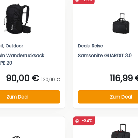
it
,
Outdoor
Deals
,
Reise
kin Wanderrucksack
Samsonite GUARDIT 3.0
PE 20
90,00 €
116,99 
130,00 €
Zum Deal
Zum Deal
-34%