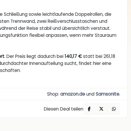
e Schließung sowie leichtlaufende Doppelrollen, die
 festen Trennwand, zwei Reißverschlusstaschen und
während der Reise stabil und übersichtlich verstaut.
erungsfunktion flexibel anpassen, wenn mehr Stauraum
ert
. Der Preis liegt dadurch bei
140,17 €
statt bei 261,18
durchdachter Innenaufteilung sucht, findet hier eine
nschaften.
Shop:
amazon.de
und
Samsonite
.
Diesen Deal teilen