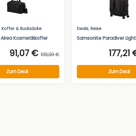
,
Koffer & Rucksäcke
Deals
,
Reise
Airea Kosmetikkoffer
Samsonite Paradiver Light
91,07 €
177,21 
109,00 €
Zum Deal
Zum Deal