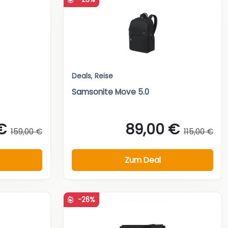
Deals
,
Reise
Samsonite Move 5.0
€
89,00 €
159,00 €
115,00 €
Zum Deal
-26%