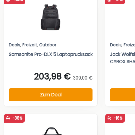
Deals
,
Freizeit
,
Outdoor
Deals
,
Freize
Samsonite Pro-DLX 5 Laptoprucksack
Jack Wolfs
CYROX SHA
203,98 €
309,00 €
Zum Deal
-38%
-16%