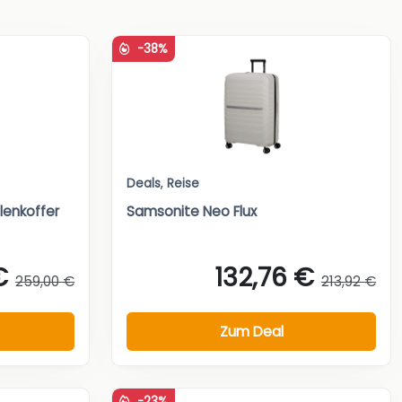
-38%
Deals
,
Reise
lenkoffer
Samsonite Neo Flux
€
132,76 €
259,00 €
213,92 €
Zum Deal
-23%