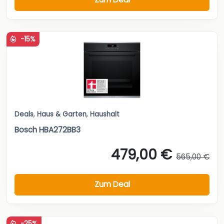
-15%
Deals
,
Haus & Garten
,
Haushalt
Bosch HBA272BB3
479,00 €
565,00 €
Zum Deal
-25%