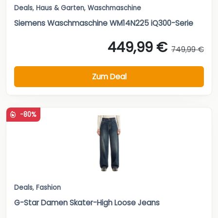
Deals
,
Haus & Garten
,
Waschmaschine
Siemens Waschmaschine WM14N225 iQ300-Serie
449,99 €
749,99 €
Zum Deal
-80%
Deals
,
Fashion
G-Star Damen Skater-High Loose Jeans