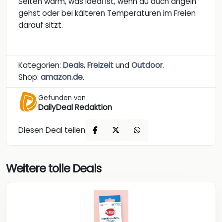
Seiten warm, was ideal ist, wenn du auch angeln
gehst oder bei kälteren Temperaturen im Freien
darauf sitzt.
Kategorien:
Deals
,
Freizeit
und
Outdoor
.
Shop:
amazon.de
.
Gefunden von
DailyDeal Redaktion
Diesen Deal teilen
Weitere tolle Deals