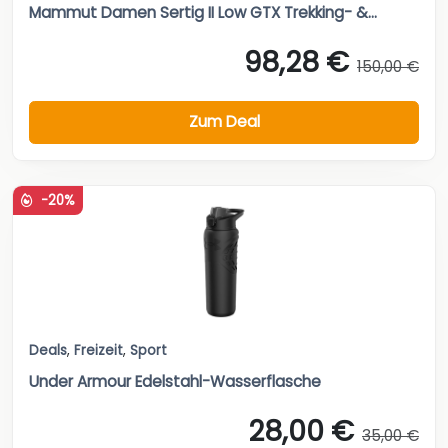
Mammut Damen Sertig II Low GTX Trekking- &...
98,28 €
150,00 €
Zum Deal
-20%
Deals
,
Freizeit
,
Sport
Under Armour Edelstahl-Wasserflasche
28,00 €
35,00 €