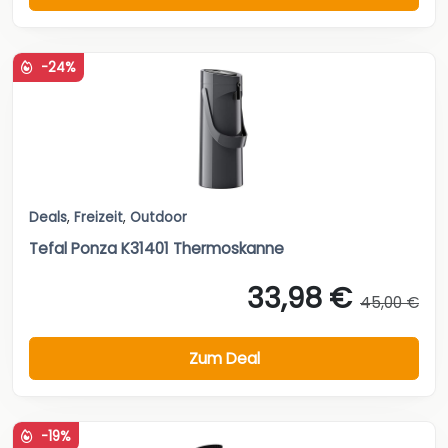
-24%
Deals
,
Freizeit
,
Outdoor
Tefal Ponza K31401 Thermoskanne
33,98 €
45,00 €
Zum Deal
-19%