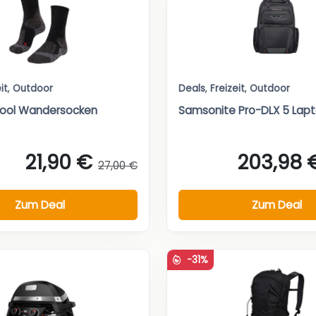
it
,
Outdoor
Deals
,
Freizeit
,
Outdoor
Cool Wandersocken
Samsonite Pro-DLX 5 Lap
21,90 €
203,98 
27,00 €
Zum Deal
Zum Deal
-31%