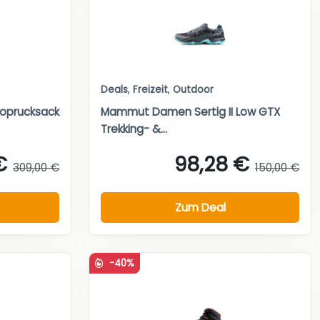
Deals
,
Freizeit
,
Outdoor
toprucksack
Mammut Damen Sertig II Low GTX
Trekking- &...
€
98,28 €
309,00 €
150,00 €
Zum Deal
-40%