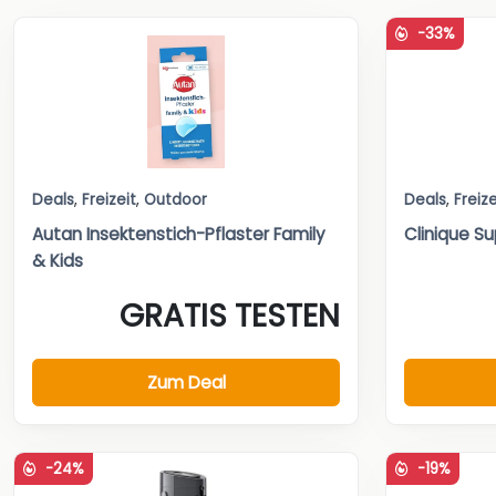
-33%
Deals
,
Freizeit
,
Outdoor
Deals
,
Freize
Autan Insektenstich-Pflaster Family
Clinique Su
& Kids
GRATIS TESTEN
Zum Deal
-24%
-19%