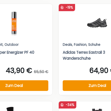
-19%
it
,
Outdoor
Deals
,
Fashion
,
Schuhe
per Energizer PF 40
Adidas Terrex Eastrail 3
Wanderschuhe
43,90 €
64,90
65,50 €
Zum Deal
Zum Deal
-34%