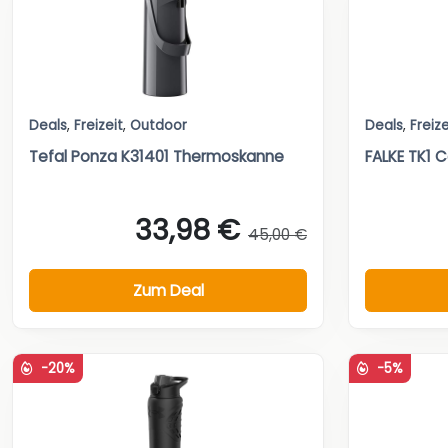
Deals
,
Freizeit
,
Outdoor
Deals
,
Freize
Tefal Ponza K31401 Thermoskanne
FALKE TK1 
33,98 €
45,00 €
Zum Deal
-20%
-5%