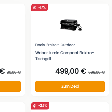
-17%
Deals
,
Freizeit
,
Outdoor
Weber Lumin Compact Elektro-
Tischgrill
 €
499,00 €
80,00 €
599,00 €
Zum Deal
-34%