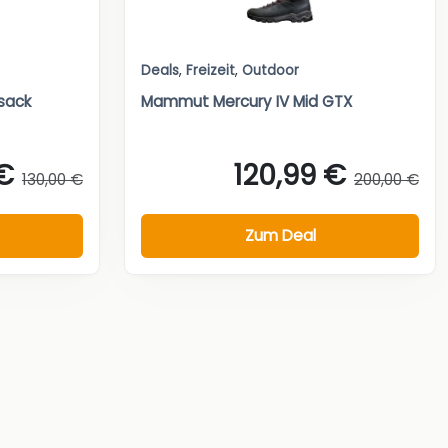
Deals
,
Freizeit
,
Outdoor
sack
Mammut Mercury IV Mid GTX
€
120,99 €
130,00 €
200,00 €
Zum Deal