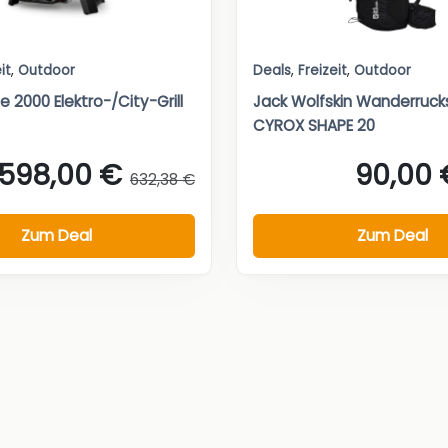
it
,
Outdoor
Deals
,
Freizeit
,
Outdoor
 2000 Elektro-/City-Grill
Jack Wolfskin Wanderruck
CYROX SHAPE 20
598,00 €
90,00 
632,38 €
Zum Deal
Zum Deal