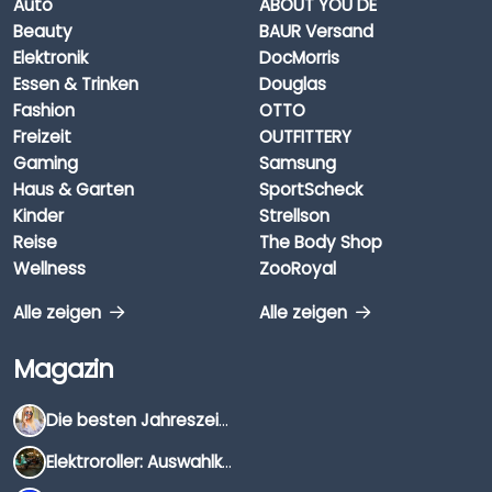
Auto
ABOUT YOU DE
Beauty
BAUR Versand
Elektronik
DocMorris
Essen & Trinken
Douglas
Fashion
OTTO
Freizeit
OUTFITTERY
Gaming
Samsung
Haus & Garten
SportScheck
Kinder
Strellson
Reise
The Body Shop
Wellness
ZooRoyal
Alle zeigen
Alle zeigen
Magazin
Die besten Jahreszeiten für Schnäppchenjäger
Elektroroller: Auswahlkriterien, Unterschiede & Tipps