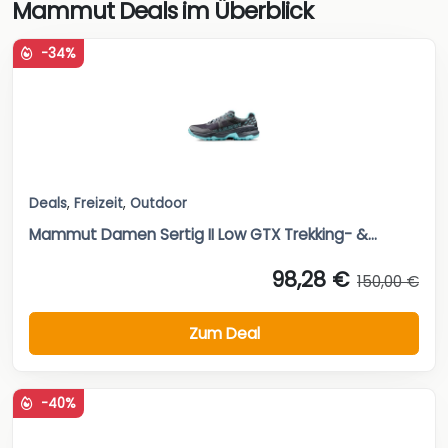
Mammut Deals im Überblick
-34%
Deals
,
Freizeit
,
Outdoor
Mammut Damen Sertig II Low GTX Trekking- &...
98,28 €
150,00 €
Zum Deal
-40%