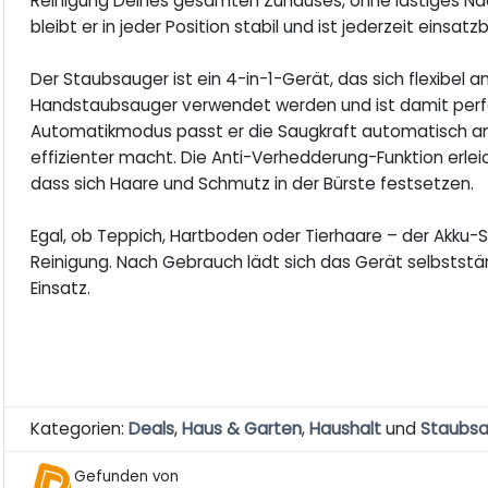
Reinigung Deines gesamten Zuhauses, ohne lästiges Nac
bleibt er in jeder Position stabil und ist jederzeit einsatzb
Der Staubsauger ist ein 4-in-1-Gerät, das sich flexibel 
Handstaubsauger verwendet werden und ist damit perfe
Automatikmodus passt er die Saugkraft automatisch an 
effizienter macht. Die Anti-Verhedderung-Funktion erlei
dass sich Haare und Schmutz in der Bürste festsetzen.
Egal, ob Teppich, Hartboden oder Tierhaare – der Akku-S
Reinigung. Nach Gebrauch lädt sich das Gerät selbststän
Einsatz.
Kategorien:
Deals
,
Haus & Garten
,
Haushalt
und
Staubs
Gefunden von