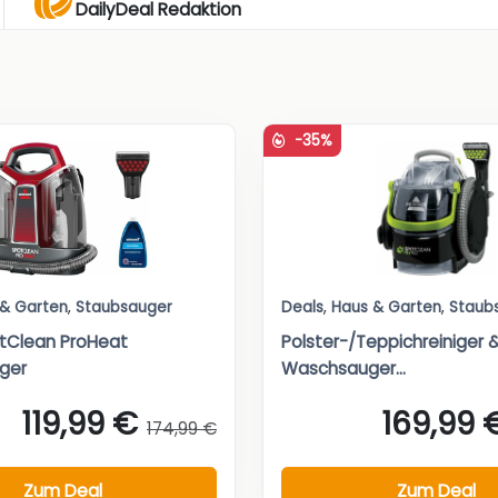
DailyDeal Redaktion
-35%
 & Garten
,
Staubsauger
Deals
,
Haus & Garten
,
Staub
otClean ProHeat
Polster-/Teppichreiniger 
iger
Waschsauger...
119,99 €
169,99 
174,99 €
Zum Deal
Zum Deal