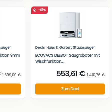
-61%
sauger
Deals
,
Haus & Garten
,
Staubsauger
nktion 9mm
ECOVACS DEEBOT Saugroboter mit
Wischfunktion,...
€
553,61 €
1.399,00 €
1.410,76 €
Zum Deal