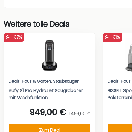
Weitere tolle Deals
-37%
-31%
Deals
,
Haus & Garten
,
Staubsauger
Deals
,
Haus
eufy S1 Pro HydroJet Saugroboter
BISSELL Sp
mit Wischfunktion
Polsterrein
949,00 €
1.499,00 €
Zum Deal