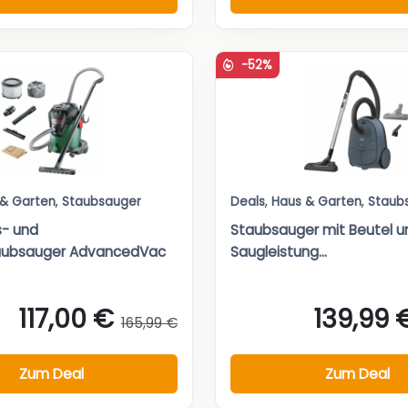
-52%
 & Garten
,
Staubsauger
Deals
,
Haus & Garten
,
Staub
s- und
Staubsauger mit Beutel u
aubsauger AdvancedVac
Saugleistung...
117,00 €
139,99 
165,99 €
Zum Deal
Zum Deal