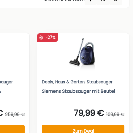
-27%
sauger
Deals
,
Haus & Garten
,
Staubsauger
&
Siemens Staubsauger mit Beutel
€
79,99 €
259,99 €
108,99 €
Zum Deal