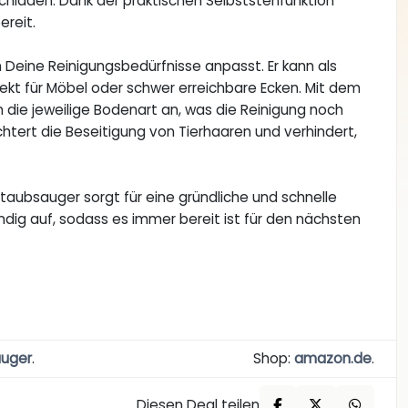
hladen. Dank der praktischen Selbststehfunktion
ereit.
an Deine Reinigungsbedürfnisse anpasst. Er kann als
kt für Möbel oder schwer erreichbare Ecken. Mit dem
die jeweilige Bodenart an, was die Reinigung noch
chtert die Beseitigung von Tierhaaren und verhindert,
taubsauger sorgt für eine gründliche und schnelle
dig auf, sodass es immer bereit ist für den nächsten
auger
.
Shop:
amazon.de
.
Diesen Deal teilen