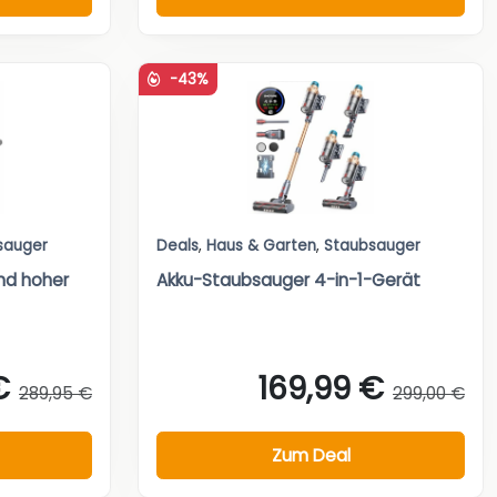
-43%
sauger
Deals
,
Haus & Garten
,
Staubsauger
nd hoher
Akku-Staubsauger 4-in-1-Gerät
€
169,99 €
289,95 €
299,00 €
Zum Deal