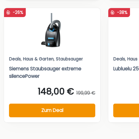
-26%
-38%
Deals
,
Haus & Garten
,
Staubsauger
Deals
,
Haus
Siemens Staubsauger extreme
Lubluelu 2
silencePower
148,00 €
199,99 €
Zum Deal