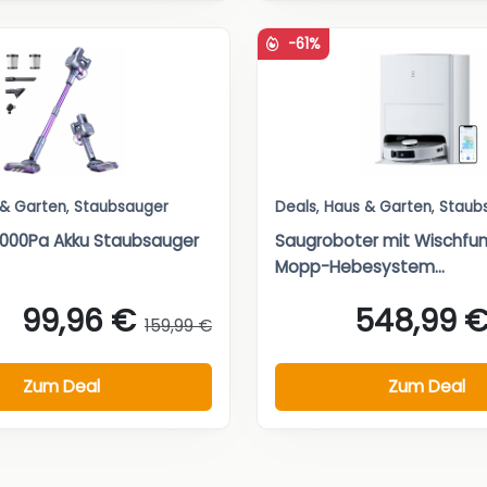
-61%
 & Garten
,
Staubsauger
Deals
,
Haus & Garten
,
Staub
5000Pa Akku Staubsauger
Saugroboter mit Wischfu
Mopp-Hebesystem...
99,96 €
548,99 
159,99 €
Zum Deal
Zum Deal