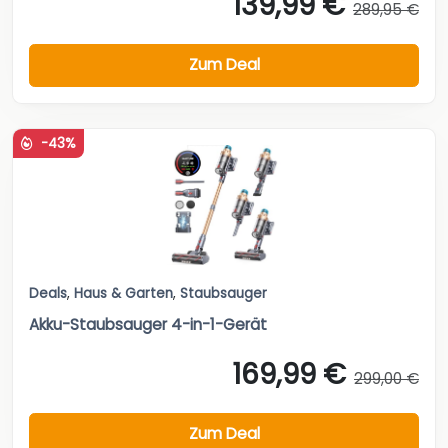
139,99 €
289,95 €
Zum Deal
-43%
Deals
,
Haus & Garten
,
Staubsauger
Akku-Staubsauger 4-in-1-Gerät
169,99 €
299,00 €
Zum Deal