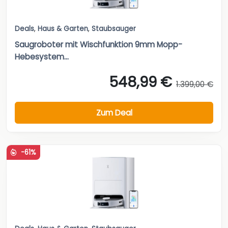
Deals
,
Haus & Garten
,
Staubsauger
Saugroboter mit Wischfunktion 9mm Mopp-
Hebesystem...
548,99 €
1.399,00 €
Zum Deal
-61%