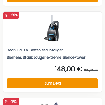
-26%
Deals
,
Haus & Garten
,
Staubsauger
Siemens Staubsauger extreme silencePower
148,00 €
199,99 €
Zum Deal
-38%