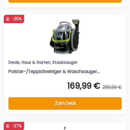
-35%
Deals
,
Haus & Garten
,
Staubsauger
Polster-/Teppichreiniger & Waschsauger...
169,99 €
259,99 €
Zum Deal
-27%