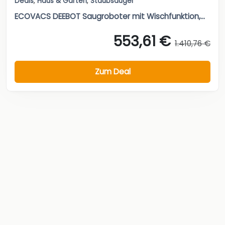
Deals
,
Haus & Garten
,
Staubsauger
ECOVACS DEEBOT Saugroboter mit Wischfunktion,...
553,61 €
1.410,76 €
Zum Deal