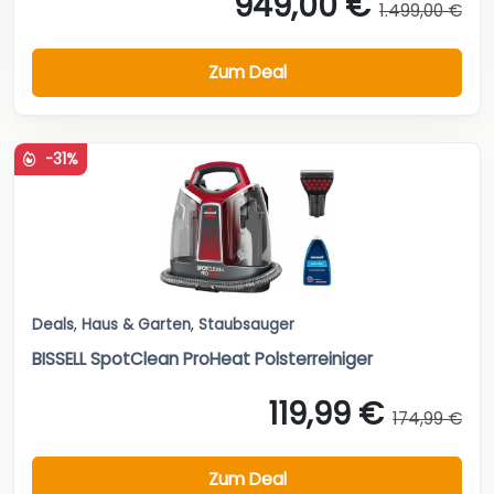
949,00 €
1.499,00 €
Zum Deal
-31%
Deals
,
Haus & Garten
,
Staubsauger
BISSELL SpotClean ProHeat Polsterreiniger
119,99 €
174,99 €
Zum Deal