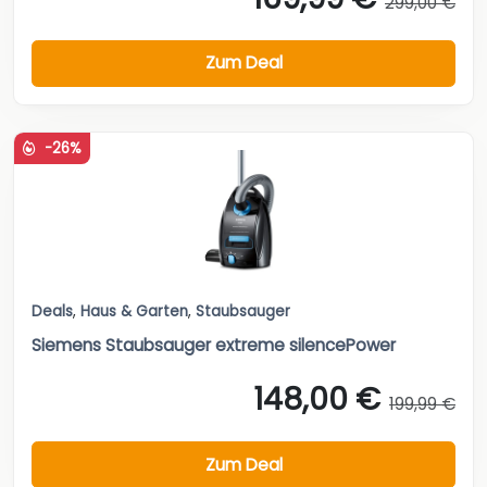
299,00 €
Zum Deal
-26%
Deals
,
Haus & Garten
,
Staubsauger
Siemens Staubsauger extreme silencePower
148,00 €
199,99 €
Zum Deal