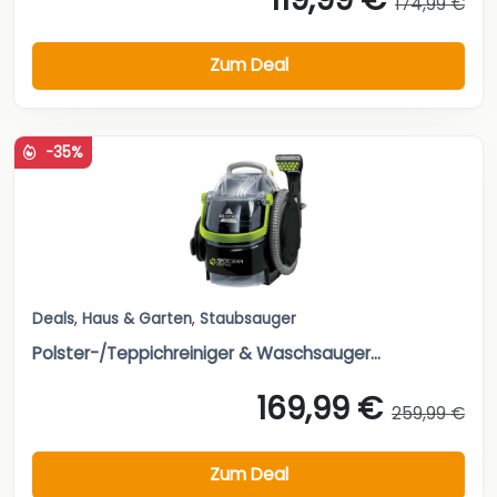
174,99 €
Zum Deal
-35%
Deals
,
Haus & Garten
,
Staubsauger
Polster-/Teppichreiniger & Waschsauger...
169,99 €
259,99 €
Zum Deal