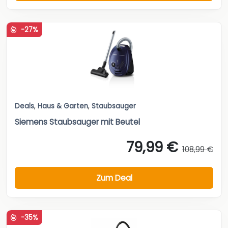
-27%
Deals
,
Haus & Garten
,
Staubsauger
Siemens Staubsauger mit Beutel
79,99 €
108,99 €
Zum Deal
-35%