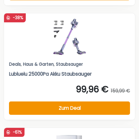
-38%
Deals
,
Haus & Garten
,
Staubsauger
Lubluelu 25000Pa Akku Staubsauger
99,96 €
159,99 €
Zum Deal
-61%