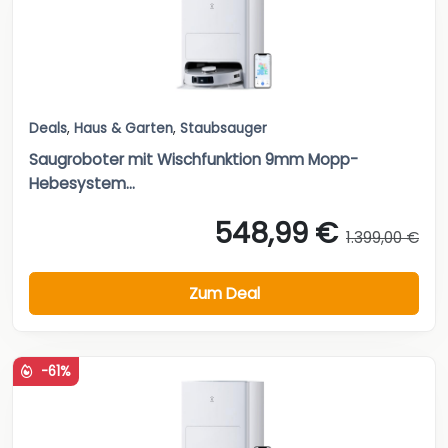
Deals
,
Haus & Garten
,
Staubsauger
Saugroboter mit Wischfunktion 9mm Mopp-
Hebesystem...
548,99 €
1.399,00 €
Zum Deal
-61%