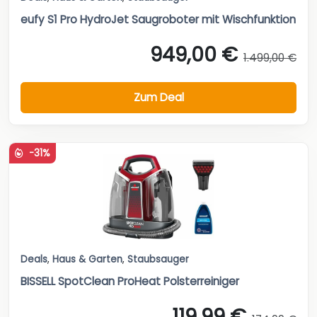
eufy S1 Pro HydroJet Saugroboter mit Wischfunktion
949,00 €
1.499,00 €
Zum Deal
-31%
Deals
,
Haus & Garten
,
Staubsauger
BISSELL SpotClean ProHeat Polsterreiniger
119,99 €