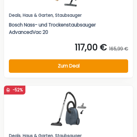
Deals
,
Haus & Garten
,
Staubsauger
Bosch Nass- und Trockenstaubsauger
AdvancedVac 20
117,00 €
165,99 €
Zum Deal
-52%
Deals
,
Haus & Garten
,
Staubsauger