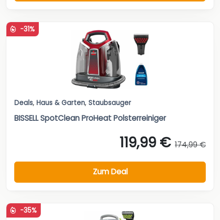
-31%
Deals
,
Haus & Garten
,
Staubsauger
BISSELL SpotClean ProHeat Polsterreiniger
119,99 €
174,99 €
Zum Deal
-35%