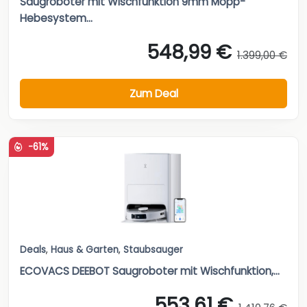
Saugroboter mit Wischfunktion 9mm Mopp-
Hebesystem...
548,99 €
1.399,00 €
Zum Deal
-61%
Deals
,
Haus & Garten
,
Staubsauger
ECOVACS DEEBOT Saugroboter mit Wischfunktion,...
553,61 €