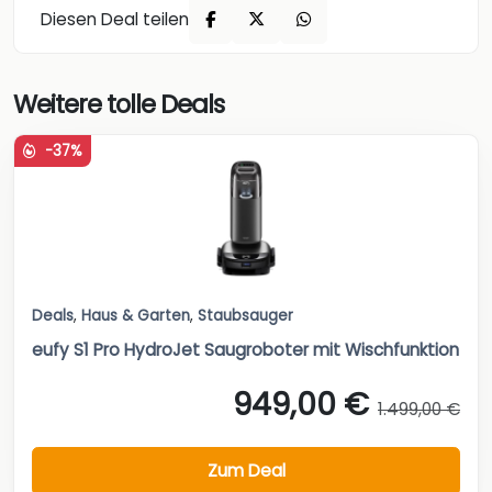
Diesen Deal teilen
Weitere tolle Deals
-37%
Deals
,
Haus & Garten
,
Staubsauger
eufy S1 Pro HydroJet Saugroboter mit Wischfunktion
949,00 €
1.499,00 €
Zum Deal