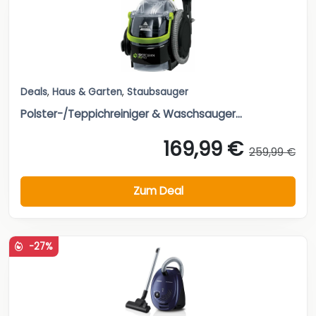
Deals
,
Haus & Garten
,
Staubsauger
Polster-/Teppichreiniger & Waschsauger...
169,99 €
259,99 €
Zum Deal
-27%