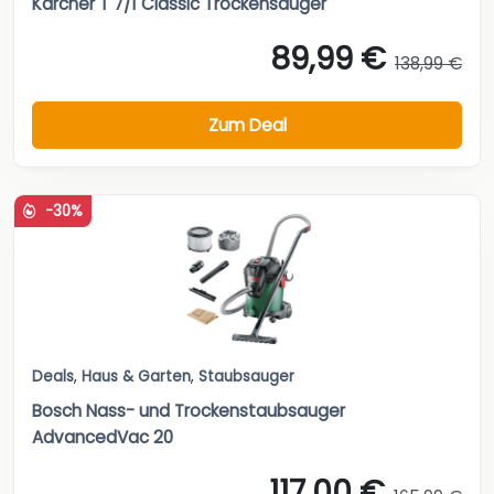
Kärcher T 7/1 Classic Trockensauger
89,99 €
138,99 €
Zum Deal
-30%
Deals
,
Haus & Garten
,
Staubsauger
Bosch Nass- und Trockenstaubsauger
AdvancedVac 20
117,00 €