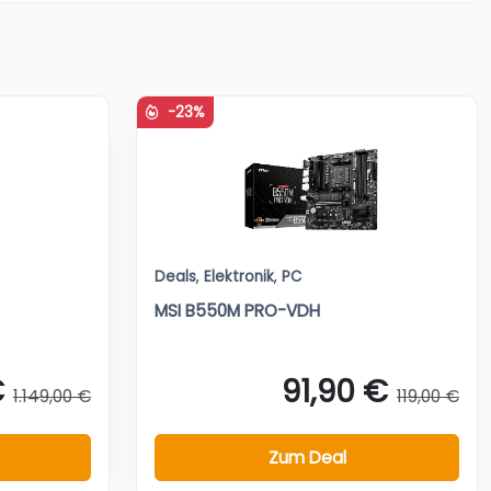
-23%
Deals
,
Elektronik
,
PC
MSI B550M PRO-VDH
€
91,90 €
1.149,00 €
119,00 €
Zum Deal