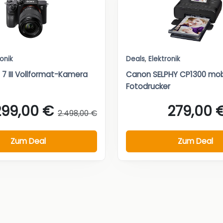
ronik
Deals
,
Elektronik
 7 III Vollformat-Kamera
Canon SELPHY CP1300 mob
Fotodrucker
299,00 €
279,00 
2.498,00 €
Zum Deal
Zum Deal