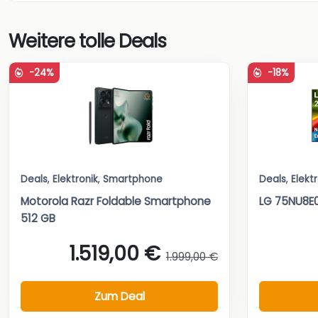
Weitere tolle Deals
-24%
-18%
Deals
,
Elektronik
,
Smartphone
Deals
,
Elekt
Motorola Razr Foldable Smartphone
LG 75NU8E0
512 GB
1.519,00 €
1.999,00 €
Zum Deal