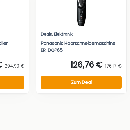
Deals
,
Elektronik
iler
Panasonic Haarschneidemaschine
ER-DGP65
€
126,76 €
294,90 €
176,17 €
Zum Deal