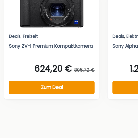
Deals
,
Freizeit
Deals
,
Elekt
Sony ZV-1 Premium Kompaktkamera
Sony Alpha
624,20 €
1.
805,72 €
Zum Deal