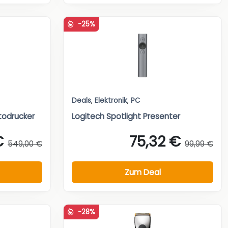
-25%
Deals
,
Elektronik
,
PC
todrucker
Logitech Spotlight Presenter
€
75,32 €
549,00 €
99,99 €
Zum Deal
-28%