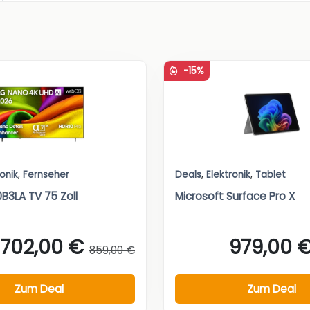
-15%
ronik
,
Fernseher
Deals
,
Elektronik
,
Tablet
B3LA TV 75 Zoll
Microsoft Surface Pro X
702,00 €
979,00 
859,00 €
Zum Deal
Zum Deal