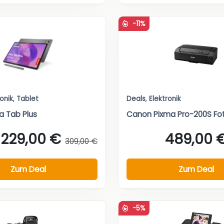
-11%
ronik
,
Tablet
Deals
,
Elektronik
a Tab Plus
Canon Pixma Pro-200S Fo
229,00 €
489,00 
309,00 €
Zum Deal
Zum Deal
-5%