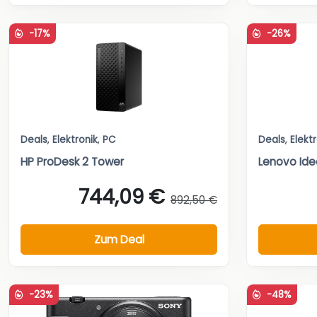
-17%
-26%
Deals
,
Elektronik
,
PC
Deals
,
Elekt
HP ProDesk 2 Tower
Lenovo Ide
744,09 €
892,50 €
Zum Deal
-23%
-48%