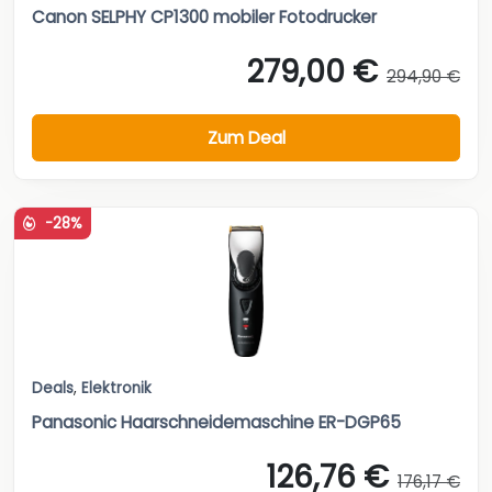
Canon SELPHY CP1300 mobiler Fotodrucker
279,00 €
294,90 €
Zum Deal
-28%
Deals
,
Elektronik
Panasonic Haarschneidemaschine ER-DGP65
126,76 €
176,17 €