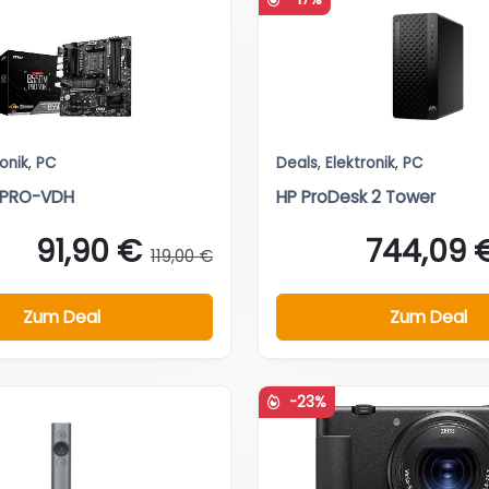
ronik
,
PC
Deals
,
Elektronik
,
PC
 PRO-VDH
HP ProDesk 2 Tower
91,90 €
744,09 
119,00 €
Zum Deal
Zum Deal
-23%