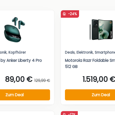
-24%
ronik
,
Kopfhörer
Deals
,
Elektronik
,
Smartphon
by Anker Liberty 4 Pro
Motorola Razr Foldable S
512 GB
89,00 €
1.519,00 
129,99 €
Zum Deal
Zum Deal
-17%