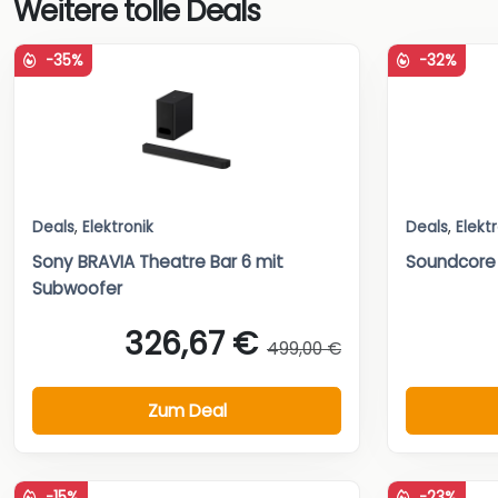
Weitere tolle Deals
-35%
-32%
Deals
,
Elektronik
Deals
,
Elekt
Sony BRAVIA Theatre Bar 6 mit
Soundcore 
Subwoofer
326,67 €
499,00 €
Zum Deal
-15%
-23%