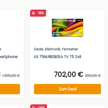
-18%
e
Deals
,
Elektronik
,
Fernseher
martphone
LG 75NU8E0B3LA TV 75 Zoll
€
702,00 €
1.999,00 €
859,00 €
Zum Deal
-26%