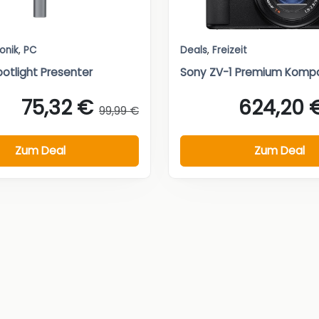
ronik
,
PC
Deals
,
Freizeit
potlight Presenter
Sony ZV-1 Premium Komp
75,32 €
624,20 
99,99 €
Zum Deal
Zum Deal