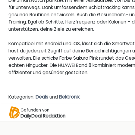
Die Smartwatch punktet mit einer Akkulaufzeit von bis zu
für unterwegs. Dank umfassendem Schlaftracking kannst
gesunde Routinen entwickeln. Auch die Gesundheits- und 
Training. Egal ob Schritte, Herzfrequenz oder Kalorien – 
unterstützen, deine Ziele zu erreichen.
Kompatibel mit Android und iOS, lässt sich die Smartw
hast du jederzeit Zugriff auf deine Benachrichtigungen 
verwalten. Die schicke Farbe Sakura Pink rundet das Ge
echten Hingucker. Die HUAWEI Band 8 kombiniert moderne
effizienter und gesünder gestalten.
Kategorien:
Deals
und
Elektronik
.
Gefunden von
DailyDeal Redaktion