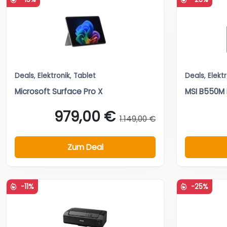
Deals
,
Elektronik
,
Tablet
Deals
,
Elekt
Microsoft Surface Pro X
MSI B550M
979,00 €
1.149,00 €
Zum Deal
-11%
-25%