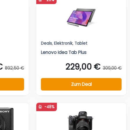
Deals
,
Elektronik
,
Tablet
Lenovo Idea Tab Plus
€
229,00 €
892,50 €
309,00 €
Zum Deal
-48%