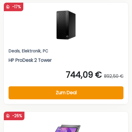
-17%
Deals
,
Elektronik
,
PC
HP ProDesk 2 Tower
744,09 €
892,50 €
Zum Deal
-26%