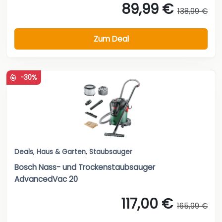
89,99 €
138,99 €
Zum Deal
-30%
Deals
,
Haus & Garten
,
Staubsauger
Bosch Nass- und Trockenstaubsauger
AdvancedVac 20
117,00 €
165,99 €