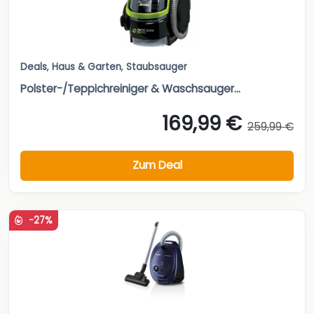
Deals
,
Haus & Garten
,
Staubsauger
Polster-/Teppichreiniger & Waschsauger...
169,99 €
259,99 €
Zum Deal
-27%