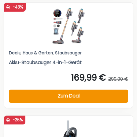
-43%
Deals
,
Haus & Garten
,
Staubsauger
Akku-Staubsauger 4-in-1-Gerät
169,99 €
299,00 €
Zum Deal
-26%