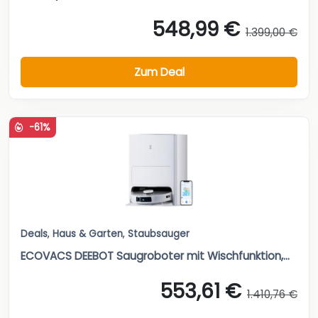
548,99 €
1.399,00 €
Zum Deal
-61%
Deals
,
Haus & Garten
,
Staubsauger
ECOVACS DEEBOT Saugroboter mit Wischfunktion,...
553,61 €
1.410,76 €