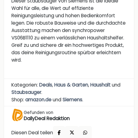
Dieser Staubsauger von Siemens ist die ideale
Wahl für alle, die Wert auf effiziente
Reinigungsleistung und hohen Bedienkomfort
legen. Die robuste Bauweise und die durchdachte
Ausstattung machen den synchropower
VS06B1110 zu einem verlässlichen Haushaltshelfer.
Greif zu und sichere dir ein hochwertiges Produkt,
das deine Reinigungsroutine spürbar erleichtern
wird.
Kategorien:
Deals
,
Haus & Garten
,
Haushalt
und
Staubsauger
.
Shop:
amazon.de
und
Siemens
.
Gefunden von
DailyDeal Redaktion
Diesen Deal teilen