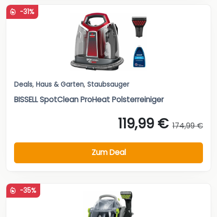
-31%
Deals
,
Haus & Garten
,
Staubsauger
BISSELL SpotClean ProHeat Polsterreiniger
119,99 €
174,99 €
Zum Deal
-35%