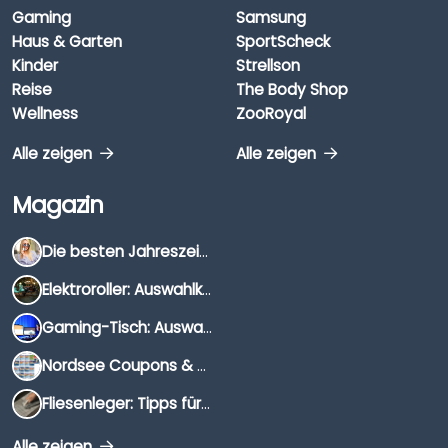
Gaming
Samsung
Haus & Garten
SportScheck
Kinder
Strellson
Reise
The Body Shop
Wellness
ZooRoyal
Alle zeigen
Alle zeigen
Magazin
Die besten Jahreszeiten für Schnäppchenjäger
Elektroroller: Auswahlkriterien, Unterschiede & Tipps
Gaming-Tisch: Auswahlkriterien, Unterschiede & Tipps
Nordsee Coupons & Gutscheine 2026
Fliesenleger: Tipps für die Auswahl
Alle zeigen