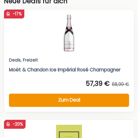
Neue Deals für dich
-17%
Deals
,
Freizeit
Moët & Chandon Ice Impérial Rosé Champagner
57,39 €
68,99 €
Zum Deal
-20%