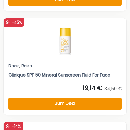
-45%
Deals
,
Reise
Clinique SPF 50 Mineral Sunscreen Fluid For Face
19,14 €
34,50 €
Zum Deal
-14%