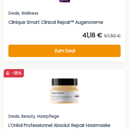
Deals
,
Wellness
Clinique Smart Clinical Repair™ Augencreme
41,18 €
67,50 €
Zum Deal
-35%
Deals
,
Beauty
,
Haarpflege
L’Oréal Professionnel Absolut Repair Haarmaske