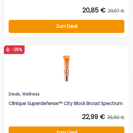
20,85 €
29,97 €
Zum Deal
-35%
Deals
,
Wellness
Clinique Superdefense™ City Block Broad Spectrum
22,99 €
35,50 €
Zum Deal