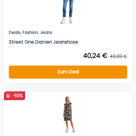
Street One Damen Jeanshose
40,24 €
49,99 €
Zum Deal
-50%
Deals
,
Fashion
,
Kleider
Street One Damen Sommerkleid
29,85 €
59,99 €