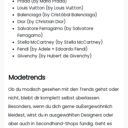
Ferragamo)
Stella McCartney (by Stella McCartney)
Fendi (by Adele + Edoardo Fendi)
Givenchy (by Hubert de Givenchy)
Modetrends
Ob du modisch gesehen mit den Trends gehst oder
nicht, bleibt dir komplett selbst überlassen.
Besonders, wenn du dich gerne außergewöhnlich
kleidest, wirst du in ausgewählten Designers oder
aber auch in Secondhand-Shops fündig. Geht es
um Secondhand-Kleidung, denken viele Menschen
an Kleidersammlungen für Bedürftige – doch dem
ist nicht so! Speziell jetzt, wo ein großes
Konsumumdenken stattfindet, richten sich die