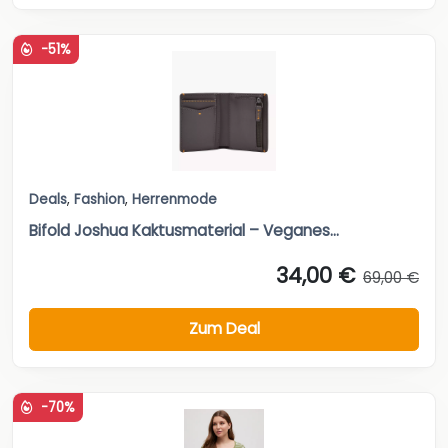
Deals
,
Fashion
,
Herrenmode
Bifold Joshua Kaktusmaterial – Veganes...
34,00 €
69,00 €
Zum Deal
-70%
Deals
,
Fashion