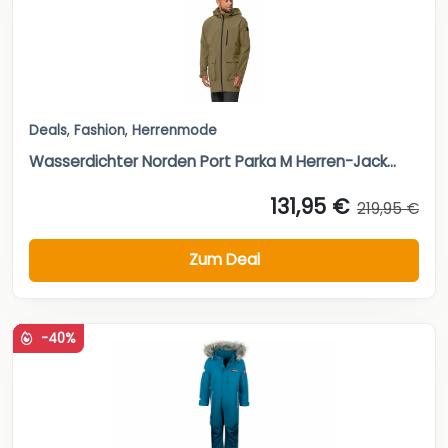
Deals
,
Fashion
,
Herrenmode
Wasserdichter Norden Port Parka M Herren-Jack...
131,95 €
219,95 €
Zum Deal
-40%
Deals
,
Fashion
,
Kindermode
Kinder Schneeanzug atlantikblau- Trollkids, Mytoys
71,99 €
119,95 €