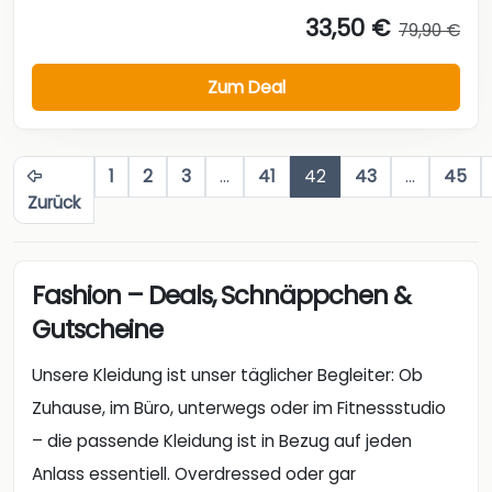
1
2
3
…
41
42
43
…
45
Zurück
Fashion – Deals, Schnäppchen &
Gutscheine
Unsere Kleidung ist unser täglicher Begleiter: Ob
Zuhause, im Büro, unterwegs oder im Fitnessstudio
– die passende Kleidung ist in Bezug auf jeden
Anlass essentiell. Overdressed oder gar
underdressed zu sein, kann äußerst unangenehm
sein. Aus diesem Grund schadet es nie, sich über
Kleidungsvorschriften zu informieren und seinen
Kleiderschrank so vielfältig wie möglich zu