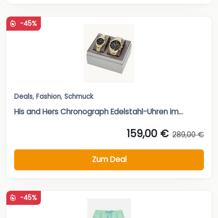
Deals
,
Fashion
,
Schmuck
His and Hers Chronograph Edelstahl-Uhren im...
159,00 €
289,00 €
Zum Deal
-45%
Deals
,
Fashion
,
Herrenmode