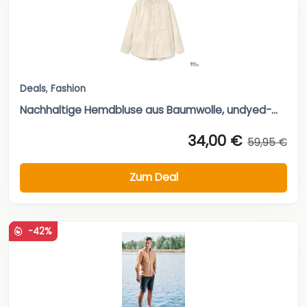
Deals
,
Fashion
Nachhaltige Hemdbluse aus Baumwolle, undyed-...
34,00 €
59,95 €
Zum Deal
-42%
Deals
,
Fashion
,
Schuhe
Veloursleder-Espadrille von PAT CALVIN
34,95 €
59,95 €