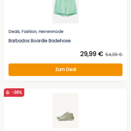
Barbados Boardie Badehose
29,99 €
54,99 €
Zum Deal
-38%
Deals
,
Freizeit
,
Sport
Wanderschuh W-0440 GTX – Grün
99,95 €
160,00 €