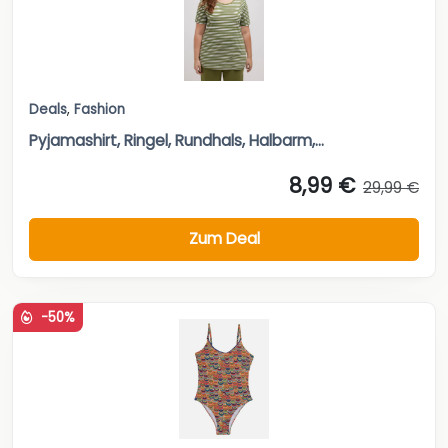
Pyjamashirt, Ringel, Rundhals, Halbarm,...
8,99 €
29,99 €
Zum Deal
-50%
Deals
,
Fashion
Rainbow Dream Badeanzug Von Palmers
59,99 €
119,00 €