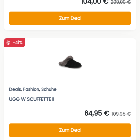
-41%
Deals
,
Fashion
,
Schuhe
UGG W SCUFFETTE II
64,95 €
109,95 €
Zum Deal
-24%