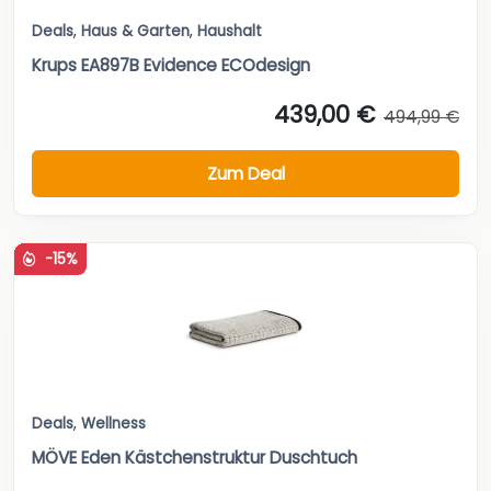
Deals
,
Haus & Garten
,
Haushalt
Krups EA897B Evidence ECOdesign
439,00 €
494,99 €
Zum Deal
-15%
Deals
,
Wellness
MÖVE Eden Kästchenstruktur Duschtuch