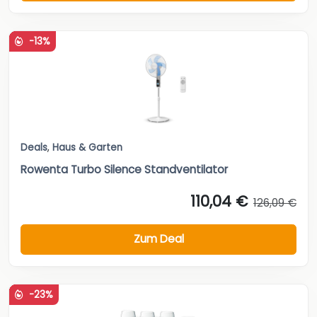
-13%
Deals
,
Haus & Garten
Rowenta Turbo Silence Standventilator
110,04 €
126,09 €
Zum Deal
-23%