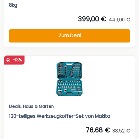
8kg
399,00 €
449,00 €
Zum Deal
-13%
Deals
,
Haus & Garten
120-teiliges Werkzeugkoffer-Set von Makita
76,68 €
88,52 €