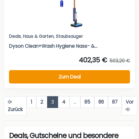
Deals
,
Haus & Garten
,
Staubsauger
Dyson Clean+Wash Hygiene Nass- &...
402,35 €
503,20 €
Zum Deal
1
2
3
4
…
85
86
87
Vor
Zurück
Deals, Gutscheine und besondere