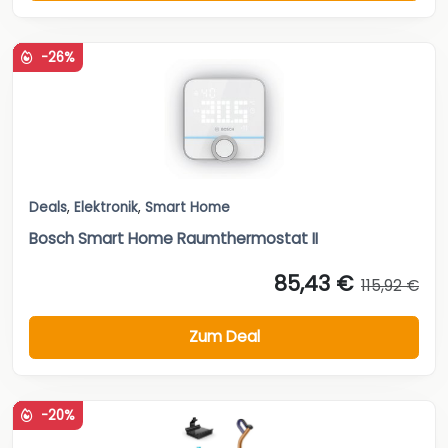
-26%
Deals
,
Elektronik
,
Smart Home
Bosch Smart Home Raumthermostat II
85,43 €
115,92 €
Zum Deal
-20%