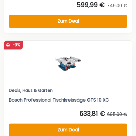
599,99 €
749,00 €
Zum Deal
-9%
Deals
,
Haus & Garten
Bosch Professional Tischkreissäge GTS 10 XC
633,81 €
695,00 €
Zum Deal