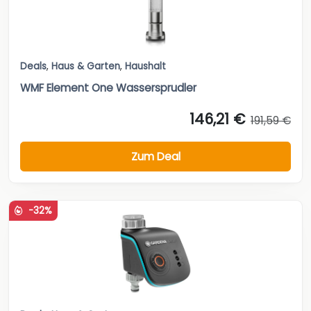
Deals
,
Haus & Garten
,
Haushalt
WMF Element One Wassersprudler
146,21 €
191,59 €
Zum Deal
-32%