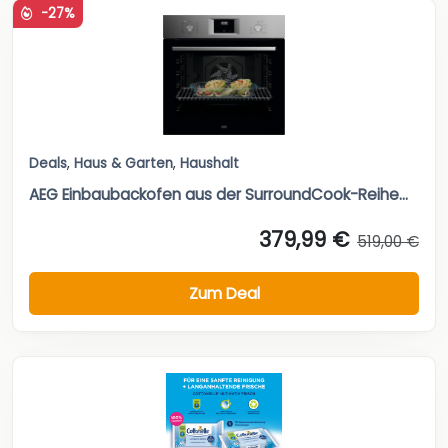
-27%
Deals
,
Haus & Garten
,
Haushalt
AEG Einbaubackofen aus der SurroundCook-Reihe...
379,99 €
519,00 €
Zum Deal