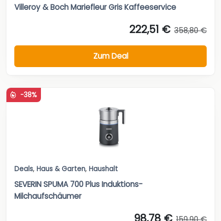
Villeroy & Boch Mariefleur Gris Kaffeeservice
222,51 €
358,80 €
Zum Deal
-38%
Deals
,
Haus & Garten
,
Haushalt
SEVERIN SPUMA 700 Plus Induktions-
Milchaufschäumer
98,78 €
159,90 €