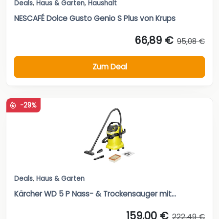
Deals
,
Haus & Garten
,
Haushalt
NESCAFÉ Dolce Gusto Genio S Plus von Krups
66,89 €
95,08 €
Zum Deal
-29%
Deals
,
Haus & Garten
Kärcher WD 5 P Nass- & Trockensauger mit...
159,00 €
222,49 €