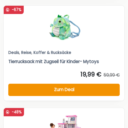
-67%
Deals
,
Reise
,
Koffer & Rucksäcke
Tierrucksack mit Zugseil für Kinder- Mytoys
19,99 €
59,99 €
Zum Deal
-48%