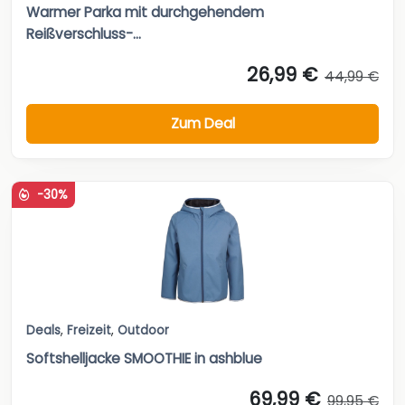
Warmer Parka mit durchgehendem
Reißverschluss-...
26,99 €
44,99 €
Zum Deal
-30%
Deals
,
Freizeit
,
Outdoor
Softshelljacke SMOOTHIE in ashblue
69,99 €
99,95 €