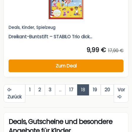
Deals
,
Kinder
,
Spielzeug
Dreikant-Buntstift – STABILO Trio dick...
9,99 €
17,90 €
Zum Deal
1
2
3
…
17
18
19
20
Vor
Zurück
Deals, Gutscheine und besondere
Angebote für Kinder