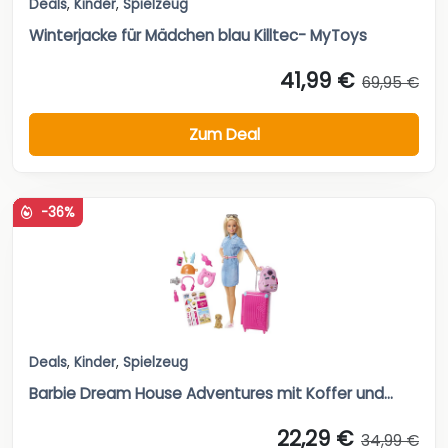
Deals
,
Kinder
,
Spielzeug
Winterjacke für Mädchen blau Killtec- MyToys
41,99 €
69,95 €
Zum Deal
-36%
Deals
,
Kinder
,
Spielzeug
Barbie Dream House Adventures mit Koffer und...
22,29 €
34,99 €