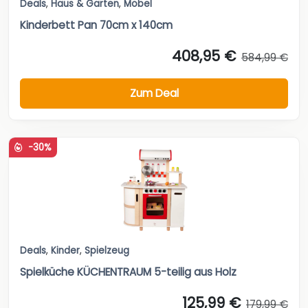
Deals
,
Haus & Garten
,
Möbel
Kinderbett Pan 70cm x 140cm
408,95 €
584,99 €
Zum Deal
-30%
Deals
,
Kinder
,
Spielzeug
Spielküche KÜCHENTRAUM 5-teilig aus Holz
125,99 €
179,99 €