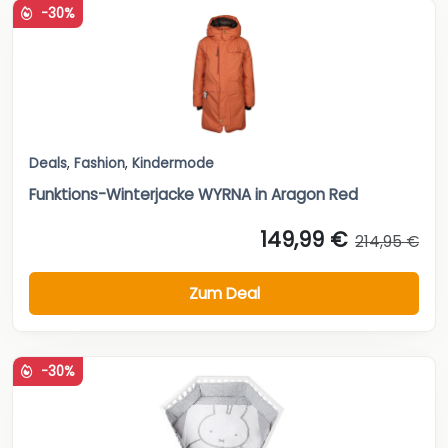
-30%
Deals
,
Fashion
,
Kindermode
Funktions-Winterjacke WYRNA in Aragon Red
149,99 €
214,95 €
Zum Deal
-30%