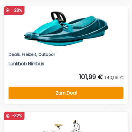
-28%
Deals
,
Freizeit
,
Outdoor
Lenkbob Nimbus
101,99 €
140,99 €
Zum Deal
-32%