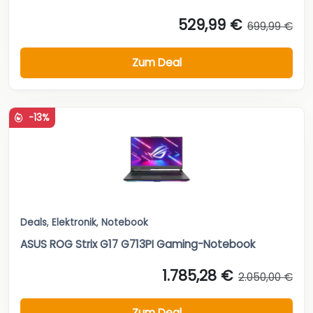
529,99 €
699,99 €
Zum Deal
-13%
Deals
,
Elektronik
,
Notebook
ASUS ROG Strix G17 G713PI Gaming-Notebook
1.785,28 €
2.050,00 €
Zum Deal