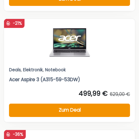
-21%
Deals
,
Elektronik
,
Notebook
Acer Aspire 3 (A315-59-53DW)
499,99 €
629,00 €
Zum Deal
-36%