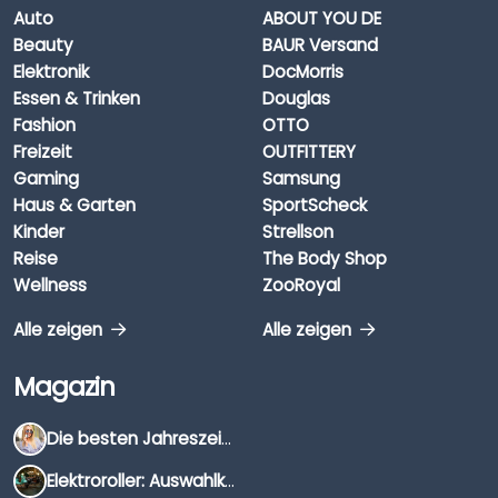
Auto
ABOUT YOU DE
Beauty
BAUR Versand
Elektronik
DocMorris
Essen & Trinken
Douglas
Fashion
OTTO
Freizeit
OUTFITTERY
Gaming
Samsung
Haus & Garten
SportScheck
Kinder
Strellson
Reise
The Body Shop
Wellness
ZooRoyal
Alle zeigen
Alle zeigen
Magazin
Die besten Jahreszeiten für Schnäppchenjäger
Elektroroller: Auswahlkriterien, Unterschiede & Tipps