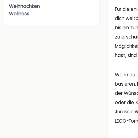
Weihnachten
Für diejen
Wellness
dich welt
bis hin z
zu erscha
Möglichke
hast, sind
Wenn du e
basieren.
der Wünsc
oder die 
Jurassic W
LEGO-For