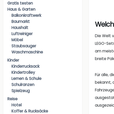
Gratis testen
Haus & Garten
Balkonkraftwerk
Baumarkt
Welch
Haushalt
Luftreiniger
Die Welt v
Möbel
LEGO-Sets 
Staubsauger
am meiste
Waschmaschine
breite Pa
Kinder
Kinderrucksack
Kindertrolley
Für alle, 
Lernen & Schule
bekannt, 
Schulranzen
Fahrzeuge
Spielzeug
ausgestat
Reise
Hotel
ausgezeic
Koffer & Rucksäcke