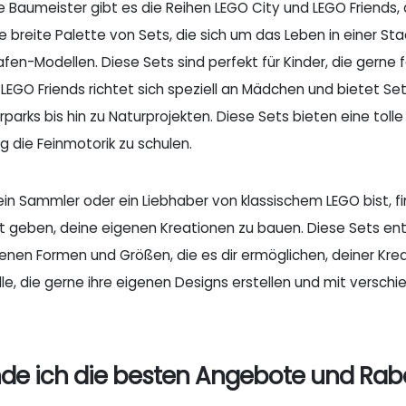
re Baumeister gibt es die Reihen LEGO City und LEGO Friends,
e breite Palette von Sets, die sich um das Leben in einer St
afen-Modellen. Diese Sets sind perfekt für Kinder, die gern
LEGO Friends richtet sich speziell an Mädchen und bietet Se
arks bis hin zu Naturprojekten. Diese Sets bieten eine tolle 
ig die Feinmotorik zu schulen.
n Sammler oder ein Liebhaber von klassischem LEGO bist, find
eit geben, deine eigenen Kreationen zu bauen. Diese Sets en
nen Formen und Größen, die es dir ermöglichen, deiner Kreati
 alle, die gerne ihre eigenen Designs erstellen und mit ver
nde ich die besten Angebote und Raba