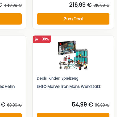
€
216,99 €
449,99 €
310,99 €
Zum Deal
-39%
Deals
,
Kinder
,
Spielzeug
ex Helm
LEGO Marvel Iron Mans Werkstatt
 €
54,99 €
69,99 €
89,99 €