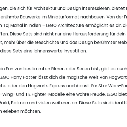
igen, die sich für Architektur und Design interessieren, biete
berühmte Bauwerke im Miniaturformat nachbauen. Von der Frei
um Taj Mahal in Indien – LEGO Architecture ermöglicht es dir
ffen. Diese Sets sind nicht nur eine Herausforderung für dei
it, mehr über die Geschichte und das Design berühmter Gebäu
 diese Sets eine lohnenswerte Investition.
in Fan von bestimmten Filmen oder Serien bist, gibt es auch
 LEGO Harry Potter lässt dich die magische Welt von Hogwa
he oder den Hogwarts Express nachbaust. Für Star Wars-Fans
X-Wing- und TIE Fighter-Modelle eine wahre Freude. LEGO bi
orld, Batman und vielen weiteren an. Diese Sets sind ideal für
m erleben möchten.