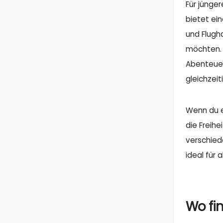
Für jünge
bietet ein
und Flugh
möchten. 
Abenteuerp
gleichzeit
Wenn du ei
die Freih
verschiede
ideal für
Wo fi