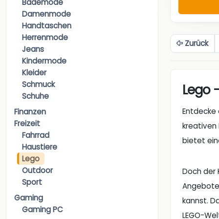
Bademode
Damenmode
Handtaschen
Herrenmode
Zurück
Jeans
Kindermode
Kleider
Schmuck
Lego 
Schuhe
Entdecke 
Finanzen
Freizeit
kreativen
Fahrrad
bietet ein
Haustiere
Lego
Outdoor
Doch der 
Sport
Angebote,
Gaming
kannst. Da
Gaming PC
LEGO-Welt