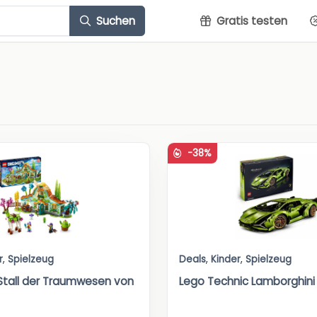
Suchen
Gratis testen
-38%
r
,
Spielzeug
Deals
,
Kinder
,
Spielzeug
tall der Traumwesen von
Lego Technic Lamborghini 