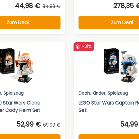
44,98 €
278,35 
84,99 €
Zum Deal
Zum Deal
-21%
r
,
Spielzeug
Deals
,
Kinder
,
Spielzeug
 Star Wars Clone
LEGO Star Wars Captain R
r Cody Helm Set
Set
52,99 €
54,99
69,99 €