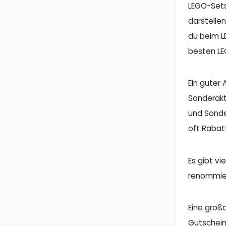
LEGO-Sets
darstelle
du beim L
besten LE
Ein guter
Sonderakt
und Sonde
oft Rabat
Es gibt v
renommier
Eine groß
Gutschein