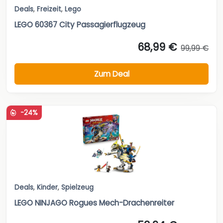
Deals
,
Freizeit
,
Lego
LEGO 60367 City Passagierflugzeug
68,99 €
99,99 €
Zum Deal
-24%
Deals
,
Kinder
,
Spielzeug
LEGO NINJAGO Rogues Mech-Drachenreiter