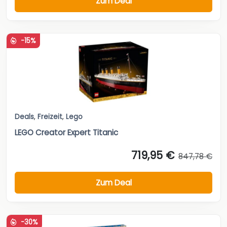
Zum Deal
-15%
Deals
,
Freizeit
,
Lego
LEGO Creator Expert Titanic
719,95 €
847,78 €
Zum Deal
-30%