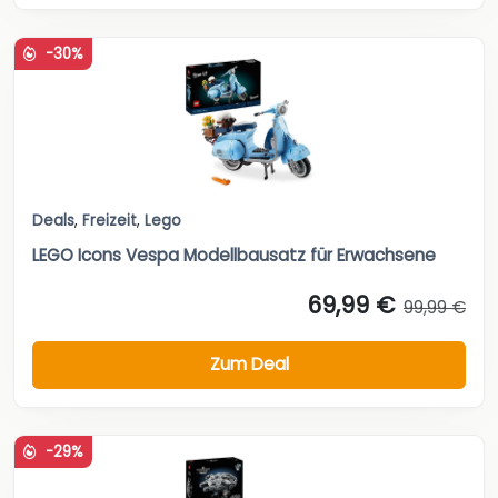
-30%
Deals
,
Freizeit
,
Lego
LEGO Icons Vespa Modellbausatz für Erwachsene
69,99 €
99,99 €
Zum Deal
-29%