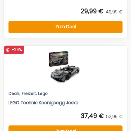
29,99 €
49,99 €
Zum Deal
-29%
Deals
,
Freizeit
,
Lego
LEGO Technic Koenigsegg Jesko
37,49 €
52,99 €