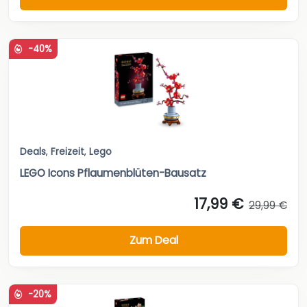
-40%
Deals
,
Freizeit
,
Lego
LEGO Icons Pflaumenblüten-Bausatz
17,99 €
29,99 €
Zum Deal
-20%