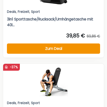
Deals
,
Freizeit
,
Sport
3in1 Sporttasche/Rucksack/Umhängetasche mit
40l...
39,85 €
69,86 €
Zum Deal
-37%
Deals
,
Freizeit
,
Sport