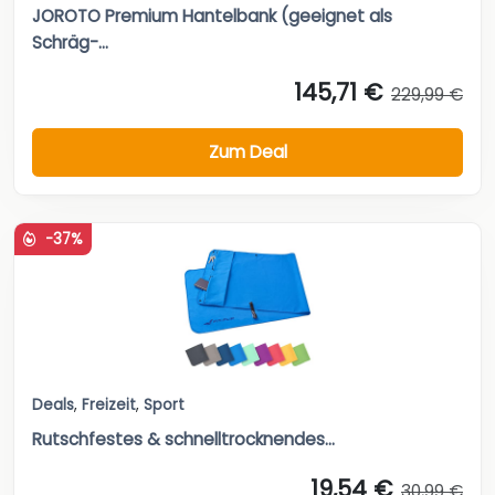
JOROTO Premium Hantelbank (geeignet als
Schräg-...
145,71 €
229,99 €
Zum Deal
-37%
Deals
,
Freizeit
,
Sport
Rutschfestes & schnelltrocknendes...
19,54 €
30,99 €