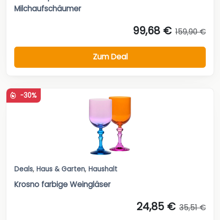
Milchaufschäumer
99,68 €
159,90 €
Zum Deal
-30%
Deals
,
Haus & Garten
,
Haushalt
Krosno farbige Weingläser
24,85 €
35,51 €