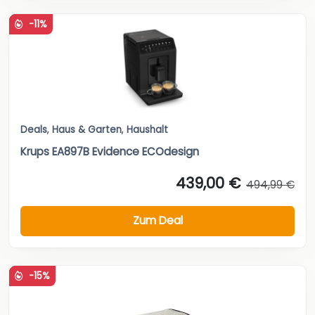
-11%
Deals
,
Haus & Garten
,
Haushalt
Krups EA897B Evidence ECOdesign
439,00 €
494,99 €
Zum Deal
-15%