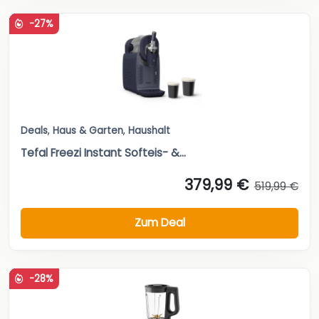
-27%
Deals
,
Haus & Garten
,
Haushalt
Tefal Freezi Instant Softeis- &...
379,99 €
519,99 €
Zum Deal
-28%