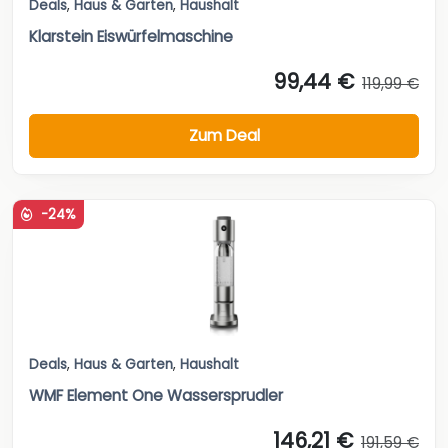
Deals
,
Haus & Garten
,
Haushalt
Klarstein Eiswürfelmaschine
99,44 €
119,99 €
Zum Deal
-24%
Deals
,
Haus & Garten
,
Haushalt
WMF Element One Wassersprudler
146,21 €
191,59 €