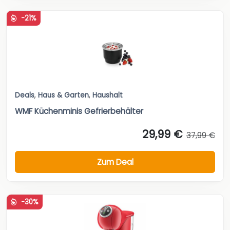
-21%
Deals
,
Haus & Garten
,
Haushalt
WMF Küchenminis Gefrierbehälter
29,99 €
37,99 €
Zum Deal
-30%