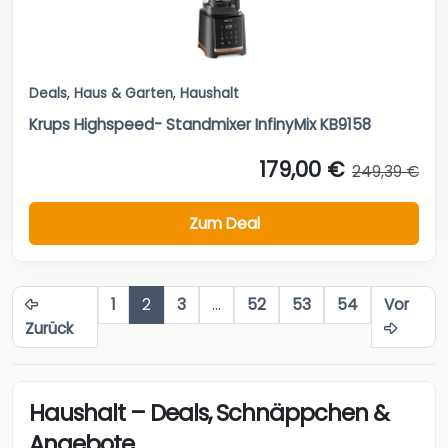
Deals
,
Haus & Garten
,
Haushalt
Krups Highspeed- Standmixer InfinyMix KB9158
179,00 €
249,39 €
Zum Deal
1
2
3
…
52
53
54
Vor
Zurück
Haushalt – Deals, Schnäppchen &
Angebote