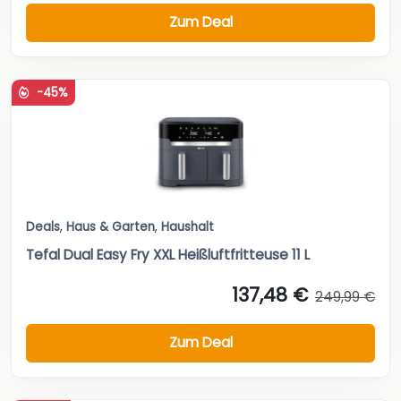
Zum Deal
-45%
Deals
,
Haus & Garten
,
Haushalt
Tefal Dual Easy Fry XXL Heißluftfritteuse 11 L
137,48 €
249,99 €
Zum Deal