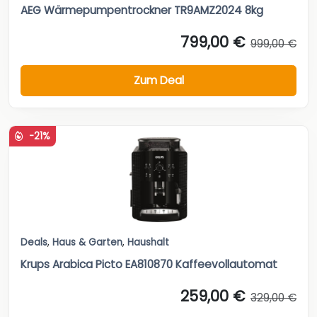
AEG Wärmepumpentrockner TR9AMZ2024 8kg
799,00 €
999,00 €
Zum Deal
-21%
Deals
,
Haus & Garten
,
Haushalt
Krups Arabica Picto EA810870 Kaffeevollautomat
259,00 €
329,00 €