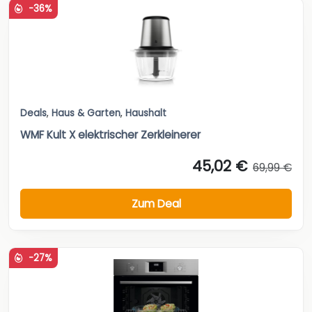
-36%
Deals
,
Haus & Garten
,
Haushalt
WMF Kult X elektrischer Zerkleinerer
45,02 €
69,99 €
Zum Deal
-27%