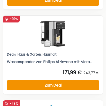
Zum Deal
-29%
Deals
,
Haus & Garten
,
Haushalt
Wasserspender von Phillips All-in-one mit Micro...
171,99 €
243,77 €
Zum Deal
-48%