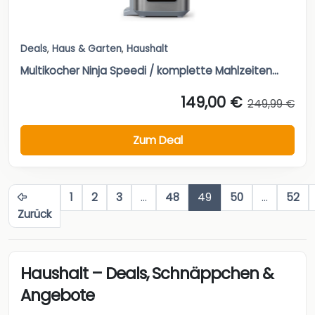
Deals
,
Haus & Garten
,
Haushalt
Multikocher Ninja Speedi / komplette Mahlzeiten...
149,00 €
249,99 €
Zum Deal
1
2
3
…
48
49
50
…
52
Zurück
Haushalt – Deals, Schnäppchen &
Angebote