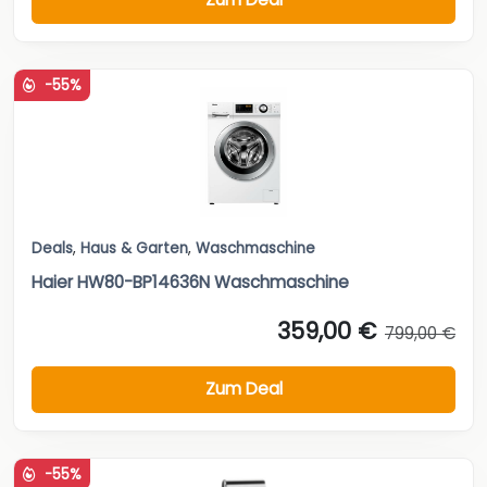
-55%
Deals
,
Haus & Garten
,
Waschmaschine
Haier HW80-BP14636N Waschmaschine
359,00 €
799,00 €
Zum Deal
-55%