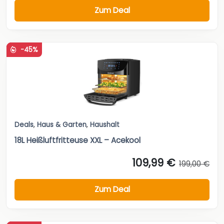
Zum Deal
-45%
Deals
,
Haus & Garten
,
Haushalt
18L Heißluftfritteuse XXL – Acekool
109,99 €
199,00 €
Zum Deal