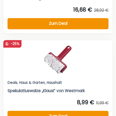
16,68 €
28,92 €
Zum Deal
-25%
Deals
,
Haus & Garten
,
Haushalt
Spekulatiuswalze „Klausi“ von Westmark
8,99 €
11,99 €