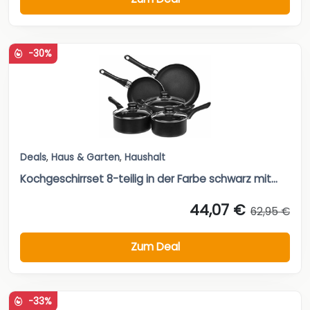
-30%
Deals
,
Haus & Garten
,
Haushalt
Kochgeschirrset 8-teilig in der Farbe schwarz mit...
44,07 €
62,95 €
Zum Deal
-33%