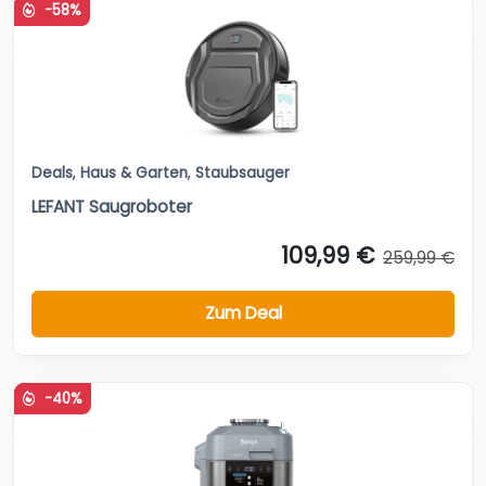
-58%
Deals
,
Haus & Garten
,
Staubsauger
LEFANT Saugroboter
109,99 €
259,99 €
Zum Deal
-40%