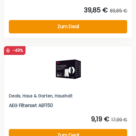
39,85 €
89,85 €
Zum Deal
-49%
Deals
,
Haus & Garten
,
Haushalt
AEG Filterset AEF150
9,19 €
17,99 €
Zum Deal