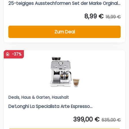
25-teigiges Ausstechformen Set der Marke Orginal...
8,99 €
16,99 €
Zum Deal
-37%
Deals
,
Haus & Garten
,
Haushalt
De‘Longhi La Specialista Arte Espresso...
399,00 €
635,00 €