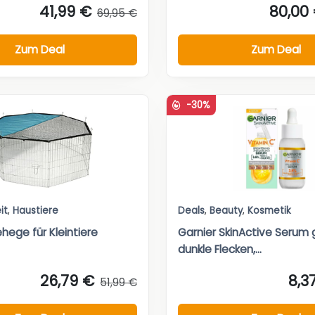
41,99 €
80,00
69,95 €
Zum Deal
Zum Deal
-30%
it
,
Haustiere
Deals
,
Beauty
,
Kosmetik
ehege für Kleintiere
Garnier SkinActive Serum
dunkle Flecken,...
26,79 €
8,3
51,99 €