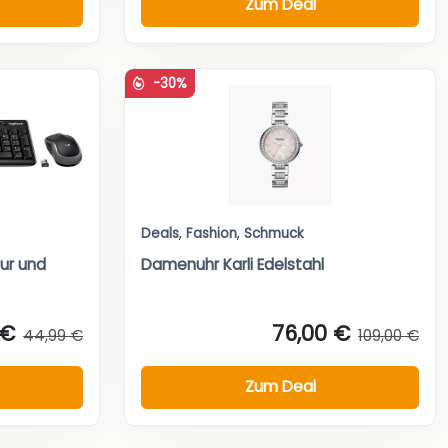
Zum Deal
-30%
Deals
,
Fashion
,
Schmuck
ur und
Damenuhr Karli Edelstahl
 €
76,00 €
44,99 €
109,00 €
Zum Deal