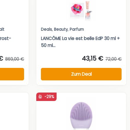
alt
Deals
,
Beauty
,
Parfum
Frost-
LANCÔME La vie est belle EdP 30 ml +
50 ml...
€
43,15 €
869,00 €
72,00 €
Zum Deal
-29%