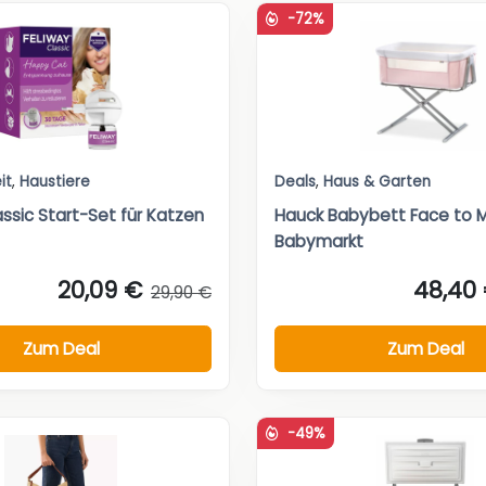
-72%
it
,
Haustiere
Deals
,
Haus & Garten
ssic Start-Set für Katzen
Hauck Babybett Face to 
Babymarkt
20,09 €
48,40
29,90 €
Zum Deal
Zum Deal
-49%