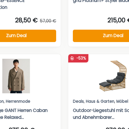
CEF-ESSENCE
ghd Platinum+ Styler Blac
tion
28,50 €
215,00 
57,00 €
Zum Deal
Zum Deal
-53%
on
,
Herrenmode
Deals
,
Haus & Garten
,
Möbel
ge GANT Herren Caban
Outdoor-Liegestuhl mit 
 Relaxed...
und Abnehmbarer...