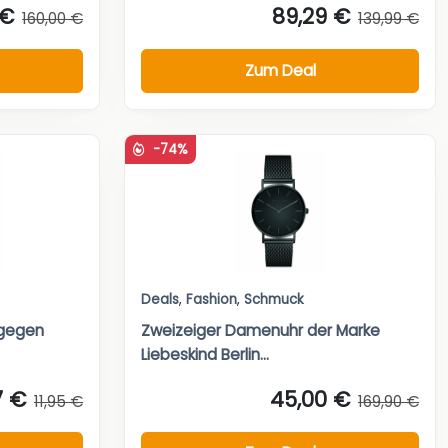
 €
89,29 €
160,00 €
139,99 €
Zum Deal
-74%
Deals
,
Fashion
,
Schmuck
 gegen
Zweizeiger Damenuhr der Marke
Liebeskind Berlin...
7 €
45,00 €
11,95 €
169,90 €