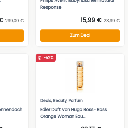
k
Philips Avent Babyflaschen Natural
Response
€
15,99 €
299,00 €
23,99 €
Zum Deal
-52%
Deals
,
Beauty
,
Parfum
Sonnendach
Edler Duft von Hugo Boss- Boss
Orange Woman Eau...