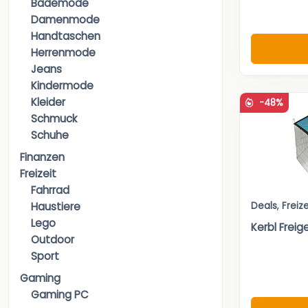
Bademode
Damenmode
Handtaschen
Herrenmode
Jeans
Kindermode
Kleider
-48%
Schmuck
Schuhe
Finanzen
Freizeit
Fahrrad
Deals
,
Freize
Haustiere
Lego
Kerbl Freig
Outdoor
Sport
Gaming
Gaming PC