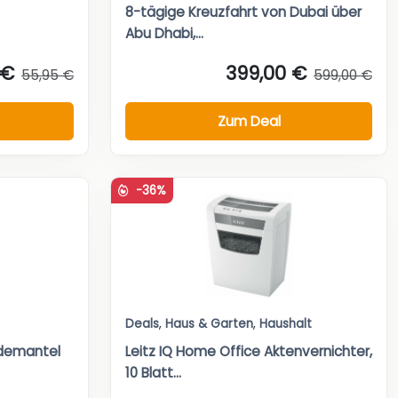
8-tägige Kreuzfahrt von Dubai über
Abu Dhabi,...
 €
399,00 €
55,95 €
599,00 €
Zum Deal
-36%
Deals
,
Haus & Garten
,
Haushalt
ademantel
Leitz IQ Home Office Aktenvernichter,
10 Blatt...