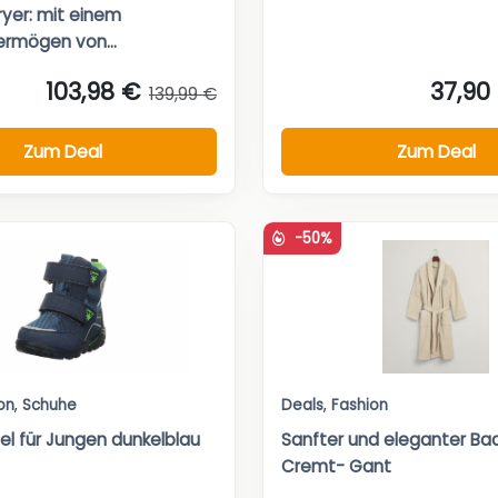
ryer: mit einem
rmögen von...
103,98 €
37,90
139,99 €
Zum Deal
Zum Deal
-50%
on
,
Schuhe
Deals
,
Fashion
el für Jungen dunkelblau
Sanfter und eleganter B
Cremt- Gant