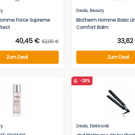
ty
Deals
,
Beauty
Homme Force Supreme
Biotherm Homme Basic Lin
itect
Comfort Balm
40,45 €
33,62
62,00 €
Zum Deal
Zum Deal
-28%
ty
Deals
,
Elektronik