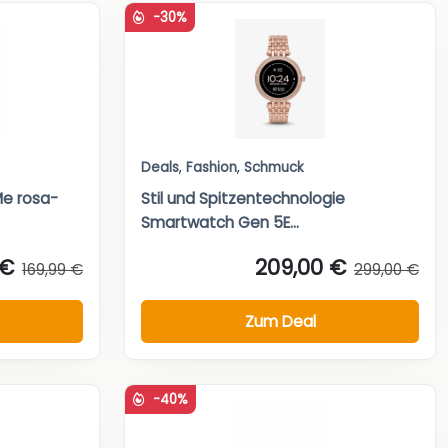
-30%
Deals
,
Fashion
,
Schmuck
Me rosa-
Stil und Spitzentechnologie
Smartwatch Gen 5E...
 €
209,00 €
169,99 €
299,00 €
Zum Deal
-40%