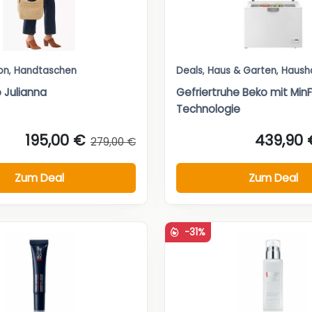
on
,
Handtaschen
Deals
,
Haus & Garten
,
Haush
 Julianna
Gefriertruhe Beko mit Min
Technologie
195,00 €
439,90 
279,00 €
Zum Deal
Zum Deal
-31%