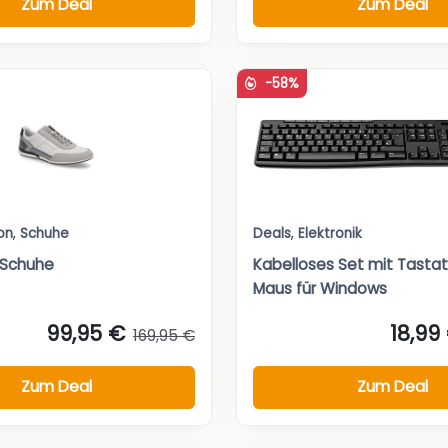
Zum Deal
Zum Deal
-58%
on
,
Schuhe
Deals
,
Elektronik
 Schuhe
Kabelloses Set mit Tastat
Maus für Windows
99,95 €
18,99
169,95 €
Zum Deal
Zum Deal