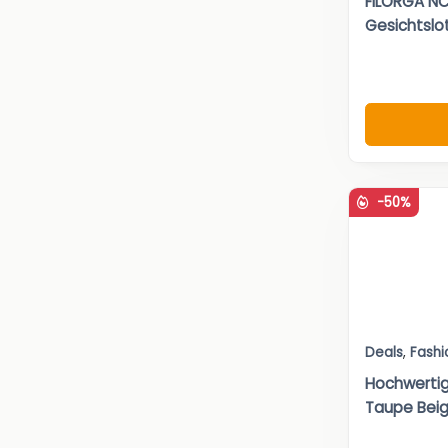
FILORGA N
Gesichtslo
-50%
Deals
,
Fashi
Hochwerti
Taupe Beige