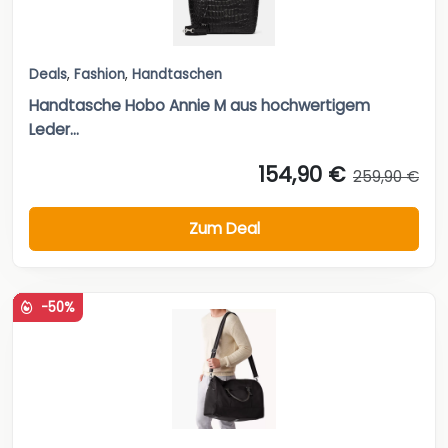
Deals
,
Fashion
,
Handtaschen
Handtasche Hobo Annie M aus hochwertigem
Leder...
154,90 €
259,90 €
Zum Deal
-50%