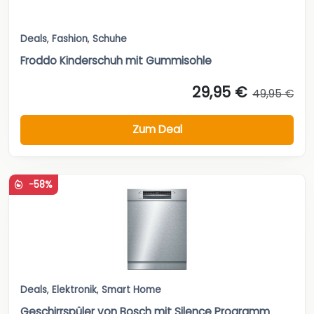
Deals
,
Fashion
,
Schuhe
Froddo Kinderschuh mit Gummisohle
29,95 €
49,95 €
Zum Deal
-58%
Deals
,
Elektronik
,
Smart Home
Geschirrspüler von Bosch mit Silence Programm