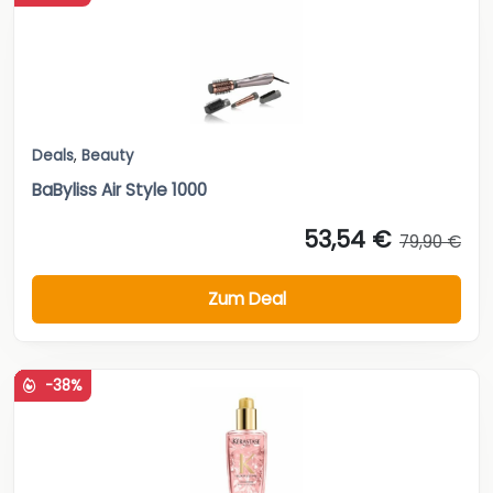
Deals
,
Beauty
BaByliss Air Style 1000
53,54 €
79,90 €
Zum Deal
-38%