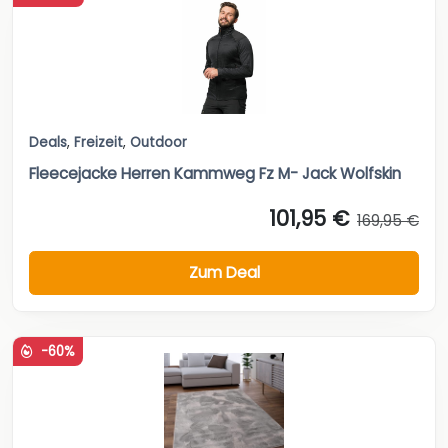
Deals
,
Freizeit
,
Outdoor
Fleecejacke Herren Kammweg Fz M- Jack Wolfskin
101,95 €
169,95 €
Zum Deal
-60%