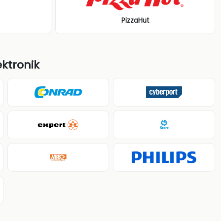
PizzaHut
ektronik