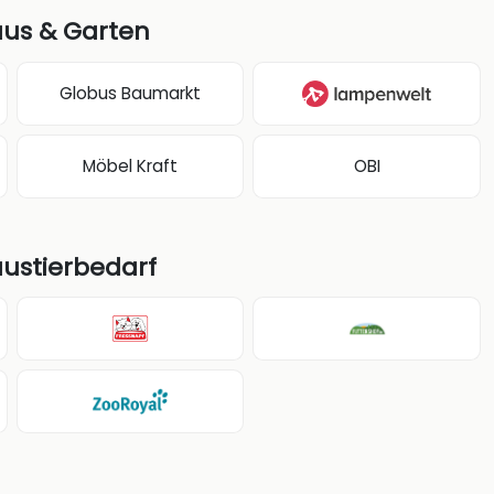
aus & Garten
Globus Baumarkt
Möbel Kraft
OBI
austierbedarf