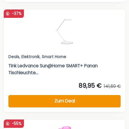
-37%
Deals
,
Elektronik
,
Smart Home
Tink Ledvance Sun@Home SMART+ Panan
Tischleuchte...
89,95 €
141,69 €
Zum Deal
-55%