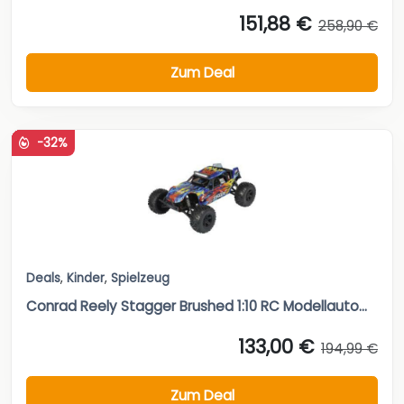
151,88 €
258,90 €
Zum Deal
-32%
Deals
,
Kinder
,
Spielzeug
Conrad Reely Stagger Brushed 1:10 RC Modellauto...
133,00 €
194,99 €
Zum Deal