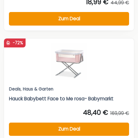
18,99 €
44,99 €
Zum Deal
-72%
Deals
,
Haus & Garten
Hauck Babybett Face to Me rosa- Babymarkt
48,40 €
169,99 €
Zum Deal