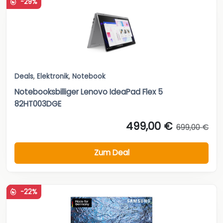
-29%
Deals
,
Elektronik
,
Notebook
Notebooksbilliger Lenovo IdeaPad Flex 5
82HT003DGE
499,00 €
699,00 €
Zum Deal
-22%