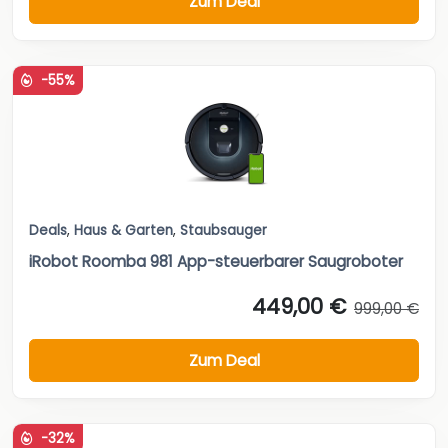
Zum Deal
-55%
Deals
,
Haus & Garten
,
Staubsauger
iRobot Roomba 981 App-steuerbarer Saugroboter
449,00 €
999,00 €
Zum Deal
-32%