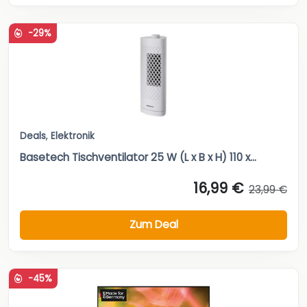
-29%
Deals
,
Elektronik
Basetech Tischventilator 25 W (L x B x H) 110 x...
16,99 €
23,99 €
Zum Deal
-45%