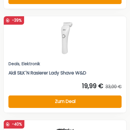
-39%
Deals
,
Elektronik
Aldi SILK´N Rasierer Lady Shave W&D
19,99 €
33,00 €
Zum Deal
-40%