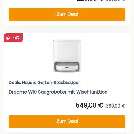
Zum Deal
-4%
Deals
,
Haus & Garten
,
Staubsauger
Dreame W10 Saugroboter mit Wischfunktion
549,00 €
569,00 €
Zum Deal