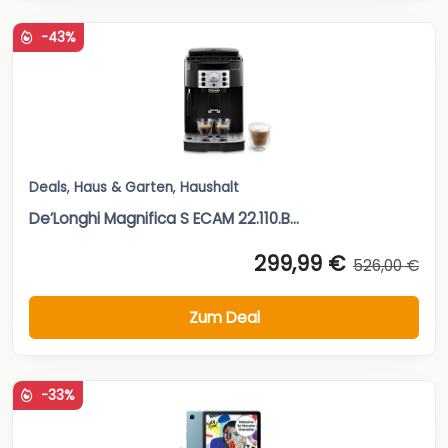
-43%
Deals
,
Haus & Garten
,
Haushalt
De’Longhi Magnifica S ECAM 22.110.B...
299,99 €
526,00 €
Zum Deal
-33%