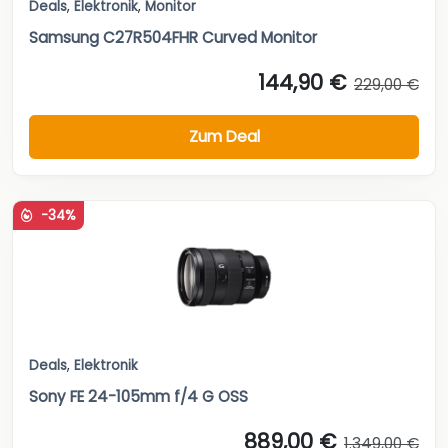
Deals
,
Elektronik
,
Monitor
Samsung C27R504FHR Curved Monitor
144,90 €
229,00 €
Zum Deal
-34%
Deals
,
Elektronik
Sony FE 24-105mm f/4 G OSS
889,00 €
1.349,00 €