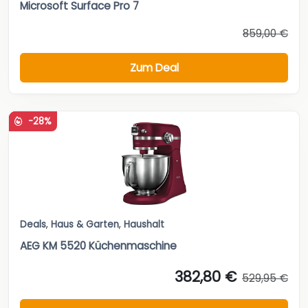
Microsoft Surface Pro 7
859,00 €
Zum Deal
-28%
Deals
,
Haus & Garten
,
Haushalt
AEG KM 5520 Küchenmaschine
382,80 €
529,95 €