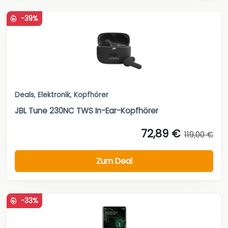
-39%
Deals
,
Elektronik
,
Kopfhörer
JBL Tune 230NC TWS In-Ear-Kopfhörer
72,89 €
119,00 €
Zum Deal
-33%