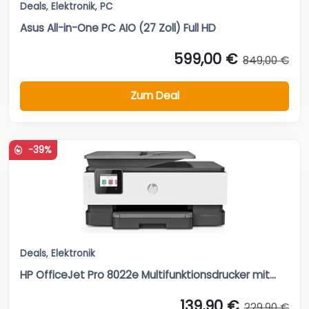
Deals
,
Elektronik
,
PC
Asus All-in-One PC AIO (27 Zoll) Full HD
599,00 €
849,00 €
Zum Deal
-39%
Deals
,
Elektronik
HP OfficeJet Pro 8022e Multifunktionsdrucker mit...
139,90 €
229,90 €