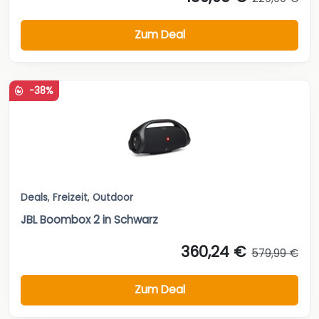
Zum Deal
-38%
Deals
,
Freizeit
,
Outdoor
JBL Boombox 2 in Schwarz
360,24 €
579,99 €
Zum Deal