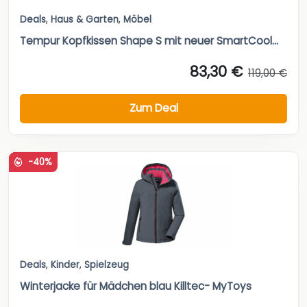
Deals
,
Haus & Garten
,
Möbel
Tempur Kopfkissen Shape S mit neuer SmartCool...
83,30 €
119,00 €
Zum Deal
-40%
Deals
,
Kinder
,
Spielzeug
Winterjacke für Mädchen blau Killtec- MyToys