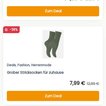
Zum Deal
-38%
Deals
,
Fashion
,
Herrenmode
Grober Stricksocken für zuhause
7,99 €
12,99 €
Zum Deal