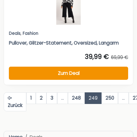
Deals
,
Fashion
Pullover, Glitzer-Statement, Oversized, Langarm
39,99 €
69,99 €
Zum Deal
1
2
3
…
248
249
250
…
2
Zurück