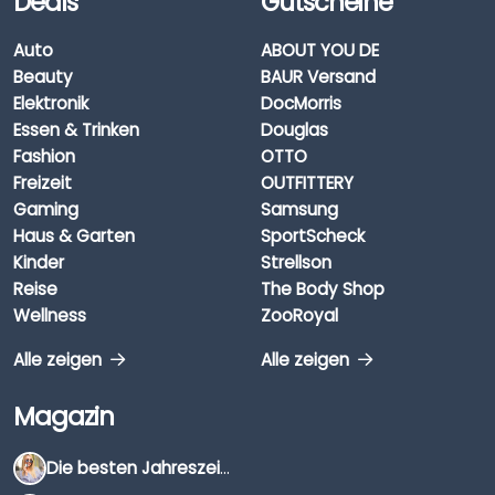
Deals
Gutscheine
Auto
ABOUT YOU DE
Beauty
BAUR Versand
Elektronik
DocMorris
Essen & Trinken
Douglas
Fashion
OTTO
Freizeit
OUTFITTERY
Gaming
Samsung
Haus & Garten
SportScheck
Kinder
Strellson
Reise
The Body Shop
Wellness
ZooRoyal
Alle zeigen
Alle zeigen
Magazin
Die besten Jahreszeiten für Schnäppchenjäger