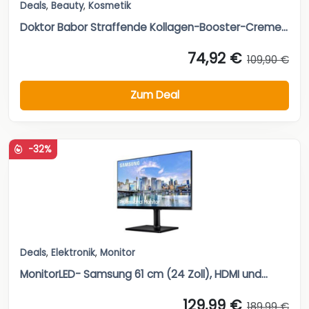
Deals
,
Beauty
,
Kosmetik
Doktor Babor Straffende Kollagen-Booster-Creme...
74,92 €
109,90 €
Zum Deal
-32%
Deals
,
Elektronik
,
Monitor
MonitorLED- Samsung 61 cm (24 Zoll), HDMI und...
129,99 €
189,99 €