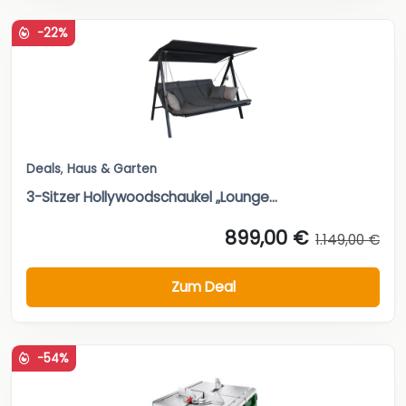
-22%
Deals
,
Haus & Garten
3-Sitzer Hollywoodschaukel „Lounge...
899,00 €
1.149,00 €
Zum Deal
-54%