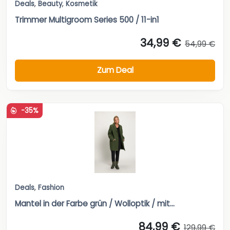
Deals
,
Beauty
,
Kosmetik
Trimmer Multigroom Series 500 / 11-in1
34,99 €
54,99 €
Zum Deal
-35%
Deals
,
Fashion
Mantel in der Farbe grün / Wolloptik / mit...
84,99 €
129,99 €