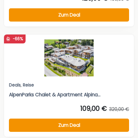
Zum Deal
-66%
Deals
,
Reise
AlpenParks Chalet & Apartment Alpina...
109,00 €
320,00 €
Zum Deal