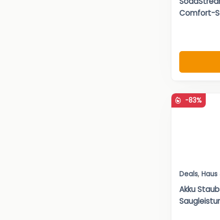
SodaStrea
Comfort-Se
-83%
Deals
,
Haus
Akku Staub
Saugleistun