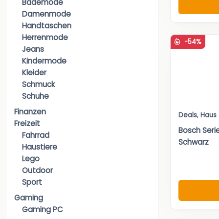
Bademode
Damenmode
Handtaschen
Herrenmode
-54%
Jeans
Kindermode
Kleider
Schmuck
Schuhe
Finanzen
Deals
,
Haus
Freizeit
Bosch Seri
Fahrrad
Schwarz
Haustiere
Lego
Outdoor
Sport
Gaming
Gaming PC