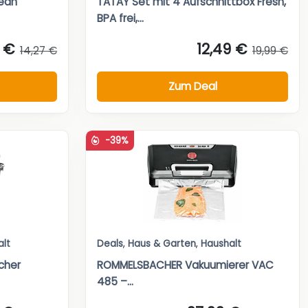
lean
TATAY Set mit 4 Aufschnittbox Fresh,
BPA frei,...
 €
12,49 €
14,27 €
19,99 €
Zum Deal
-39%
alt
Deals
,
Haus & Garten
,
Haushalt
cher
ROMMELSBACHER Vakuumierer VAC
485 –...