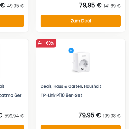
 €
79,95 €
49,95 €
141,69 €
Zum Deal
-60%
alt
Deals
,
Haus & Garten
,
Haushalt
tatmo 6er
TP-Link P110 8er-Set
€
79,95 €
599,94 €
199,98 €