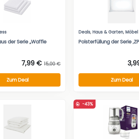
ess
Deals
,
Haus & Garten
,
Möbel
us der Serie „Waffle
Polsterfüllung der Serie ‚ZP
7,99 €
3,9
15,00 €
Zum Deal
Zum Deal
-43%