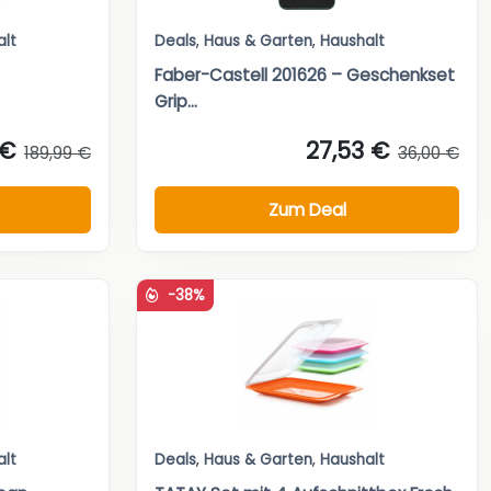
alt
Deals
,
Haus & Garten
,
Haushalt
Faber-Castell 201626 – Geschenkset
Grip...
 €
27,53 €
189,99 €
36,00 €
Zum Deal
-38%
alt
Deals
,
Haus & Garten
,
Haushalt