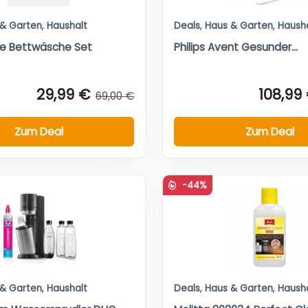
 & Garten
,
Haushalt
Deals
,
Haus & Garten
,
Haush
re Bettwäsche Set
Philips Avent Gesunder...
29,99 €
108,99
69,00 €
Zum Deal
Zum Deal
-44%
 & Garten
,
Haushalt
Deals
,
Haus & Garten
,
Haush