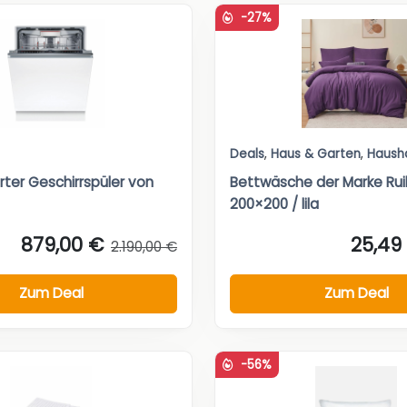
-27%
Deals
,
Haus & Garten
,
Haush
erter Geschirrspüler von
Bettwäsche der Marke Rui
200×200 / lila
879,00 €
25,49
2.190,00 €
Zum Deal
Zum Deal
-56%