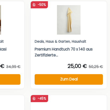
-50%
alt
Deals
,
Haus & Garten
,
Haushalt
kasi
Premium Handtuch 70 x 140 aus
Zertifizierte...
 €
25,00 €
34,99 €
50,25 €
Zum Deal
-45%