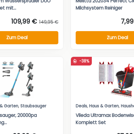
m Wassersprudler DUO
Melitta 202034 Perfect C
t mit...
Milchsystem Reiniger
109,99 €
7,99
149,95 €
Zum Deal
Zum Deal
-38%
 & Garten
,
Staubsauger
Deals
,
Haus & Garten
,
Haush
sauger, 20000pa
Vileda Ultramax Bodenwis
g...
Komplett Set