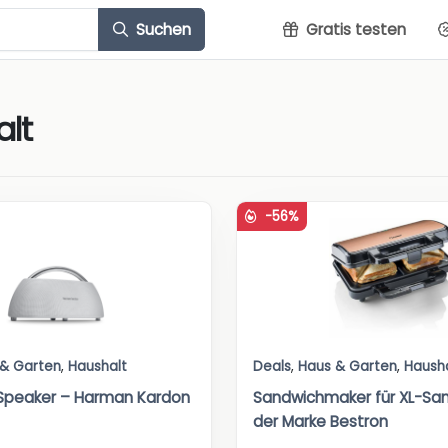
Suchen
Gratis testen
lt
-56%
 & Garten
,
Haushalt
Deals
,
Haus & Garten
,
Haush
Speaker – Harman Kardon
Sandwichmaker für XL-Sa
der Marke Bestron