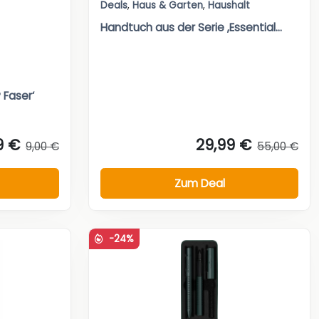
Deals
,
Haus & Garten
,
Haushalt
Handtuch aus der Serie ‚Essential...
 Faser‘
9 €
29,99 €
9,00 €
55,00 €
Zum Deal
-24%