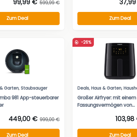
99,99 €
37,99
599,99 €
Zum Deal
Zum Deal
-26%
 & Garten
,
Staubsauger
Deals
,
Haus & Garten
,
Haush
omba 981 App-steuerbarer
Großer Airfryer: mit einem
er
Fassungsvermögen von...
449,00 €
103,98
999,00 €
Zum Deal
Zum Deal