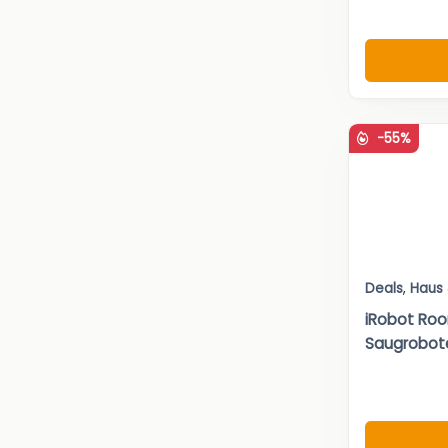
-55%
Deals
,
Haus
iRobot Ro
Saugrobot