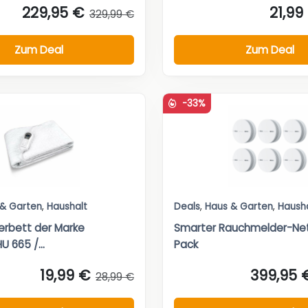
229,95 €
21,99
329,99 €
Zum Deal
Zum Deal
-33%
 & Garten
,
Haushalt
Deals
,
Haus & Garten
,
Haush
rbett der Marke
Smarter Rauchmelder-Ne
 665 /...
Pack
19,99 €
399,95 
28,99 €