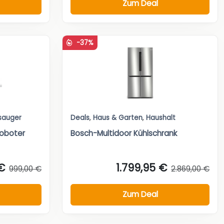
Zum Deal
-37%
sauger
Deals
,
Haus & Garten
,
Haushalt
oboter
Bosch-Multidoor Kühlschrank
€
1.799,95 €
999,00 €
2.869,00 €
Zum Deal