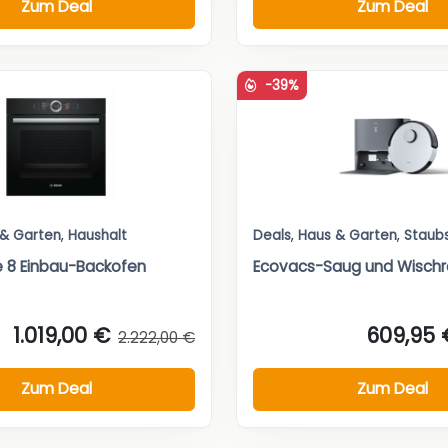
Zum Deal
Zum Deal
-39%
 & Garten
,
Haushalt
Deals
,
Haus & Garten
,
Staub
e 8 Einbau-Backofen
Ecovacs-Saug und Wischr
1.019,00 €
609,95 
2.222,00 €
Zum Deal
Zum Deal