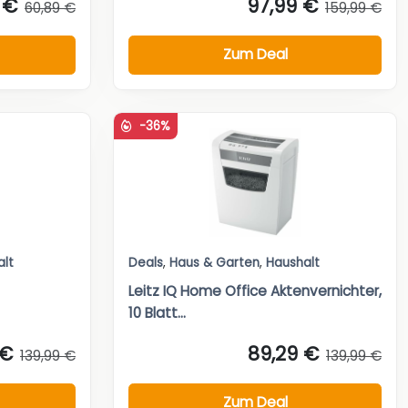
 €
97,99 €
60,89 €
159,99 €
Zum Deal
-36%
alt
Deals
,
Haus & Garten
,
Haushalt
Leitz IQ Home Office Aktenvernichter,
10 Blatt...
 €
89,29 €
139,99 €
139,99 €
Zum Deal